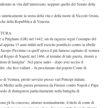
ifestato in vita dall’interessato, neppure quello del Senato della
sinteticamente la storia della vita e della morte di Niccolò Orsini,
anche della Repubblica di Venezia.
NTURA.
e a Pitigliano (GR) nel 1442; sin da ragazzo seguì l’esempio del
ad appena 15 anni militò nell’esercito pontificio contro la ribelle
 Jacopo Piccinino (a quell’epoca il più famoso capitano di ventura
 al Regno di Napoli; nel 1466, al termine di tale guerra, ritornò a
tioni di famiglia”. Nel paese natìo – dopo aver ucciso il
adre, che fece esiliare – fu proclamato dal popolo Conte di
 di Ventura, prestò servizio presso vari Principi italiani.
ei Medici nella guerra promossa da Firenze contro Napoli e Papa
odo di distinguersi particolarmente nella battaglia di
na gli fu concesso, almeno nominalmente, il titolo di conte di