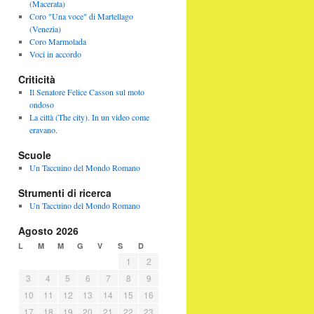
(Macerata)
Coro "Una voce" di Martellago
(Venezia)
Coro Marmolada
Voci in accordo
Criticità
Il Senatore Felice Casson sul moto
ondoso
La città (The city). In un video come
eravano.
Scuole
Un Taccuino del Mondo Romano
Strumenti di ricerca
Un Taccuino del Mondo Romano
Agosto 2026
L
M
M
G
V
S
D
1
2
3
4
5
6
7
8
9
10
11
12
13
14
15
16
17
18
19
20
21
22
23