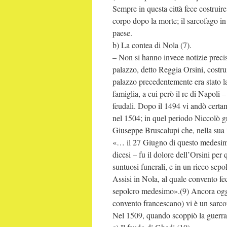
Sempre in questa città fece costrui
corpo dopo la morte; il sarcofago in
paese.
b) La contea di Nola (7).
– Non si hanno invece notizie precis
palazzo, detto Reggia Orsini, costrui
palazzo precedentemente era stato la
famiglia, a cui però il re di Napoli –
feudali. Dopo il 1494 vi andò certam
nel 1504; in quel periodo Niccolò g
Giuseppe Bruscalupi che, nella sua “
«… il 27 Giugno di questo medesim
dicesi – fu il dolore dell’Orsini per 
suntuosi funerali, e in un ricco sepo
Assisi in Nola, al quale convento fe
sepolcro medesimo».(9) Ancora oggi 
convento francescano) vi è un sarcof
Nel 1509, quando scoppiò la guerra d