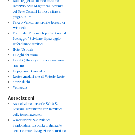
Dalla reggenza alla ricostruzione
l'archivio della Magnifica Comunità
dei Sette Comuni in mostra fino a
giugno 2019
Favaro Veneto, nel profilo tedesco di
Wikipedia
Forum dei Movimenti per la Terra e il
Paesaggio "Salviamo il paesaggio –
Difendiamo i territori"
Hotel Ushuaia
I luoghi del cuore
La città (The city). In un video come
eravano.
La pagina di Campalto
Restovenezia il sito di Vittorio Resto
Storie di chi
Venipedia
Associazioni
Associazione musicale Selifa S.
Ginesio. Un'amicizia con la musica
delle terre maceratesi
Associazione Naturalistica
Sandonatese. La punta di diamante
della ricerca e divulgazione naturlistica