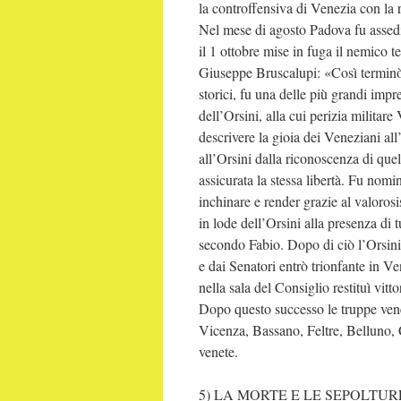
la controffensiva di Venezia con la 
Nel mese di agosto Padova fu assediat
il 1 ottobre mise in fuga il nemico 
Giuseppe Bruscalupi: «Così terminò 
storici, fu una delle più grandi imp
dell’Orsini, alla cui perizia militar
descrivere la gioia dei Veneziani all’
all’Orsini dalla riconoscenza di quel
assicurata la stessa libertà. Fu no
inchinare e render grazie al valorosi
in lode dell’Orsini alla presenza di 
secondo Fabio. Dopo di ciò l’Orsini 
e dai Senatori entrò trionfante in Ven
nella sala del Consiglio restituì vitt
Dopo questo successo le truppe vene
Vicenza, Bassano, Feltre, Belluno, C
venete.
5) LA MORTE E LE SEPOLTU