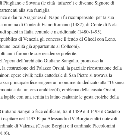
i Pitigliano e Sovana (le città ‘tufacee’) e divenne Signore di
artenenti alla sua famiglia.
enze e dai re Aragonesi di Napoli fu ricompensato, per la sua
n la nomina di Conte di Fiano Romano (1482), di Conte di Nola
udi sparsi in Italia centrale e meridionale (1480-1495).
epubblica di Venezia gli concesse il feudo di Ghedi con Leno,
cune località già appartenute al Colleoni).
ti anni furono le sue residenze preferite:
ell’opera dell’architetto Giuliano Sangallo, promosse la
e, la costruzione del Palazzo Orsini, la parziale ricostruzione della
inori opere civili; nella cattedrale di San Pietro si trovava la
piazza principale fece erigere un monumento dedicato alla “Ursinea
ormontata dal un orso araldico(4), emblema della casata Orsini,
 lapide con una scritta in latino esaltante le gesta eroiche della
iuliano Sangallo fece edificare, tra il 1489 e il 1493 il Castello
i ospitare nel 1493 Papa Alessandro IV Borgia e altri notevoli
rdinale di Valenza (Cesare Borgia) e il cardinale Piccolomini
i (6).