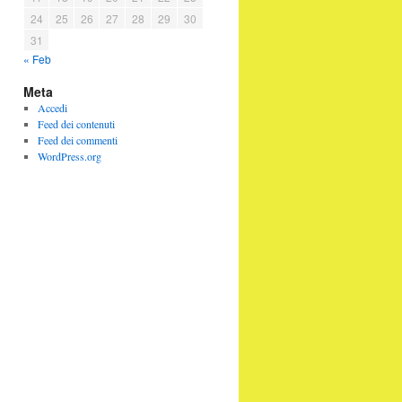
24
25
26
27
28
29
30
31
« Feb
Meta
Accedi
Feed dei contenuti
Feed dei commenti
WordPress.org