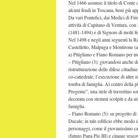
Nel 1466 assunse il titolo di Conte d
alcuni feudi in Toscana, beni già app
Da vari Pontefici, dai Medici di Fir
attività di Capitano di Ventura, co
(1481-1494) e di Signore di molti fe
Nel 1498 e negli anni seguenti la R
Castelletto, Malpaga e Montirone (al
a) Pitigliano e Fiano Romano per mol
– Pitigliano (3): giovandosi anche d
ristrutturazione delle difese cittadin
co-cattedrale, l’esecuzione di altre m
tomba di famiglia. Al centro della 
Progenie”, una stele di travertino s
decorata con stemmi scolpiti e da una
famiglia.
– Fiano Romano (5): su progetto di G
Ducale; in tale edificio ebbe modo d
personaggi, come il giovanissimo ca
(futuro Papa Pio III) e cinque vescov