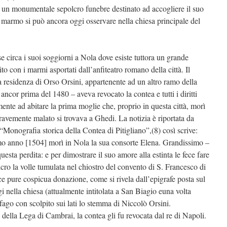
re un monumentale sepolcro funebre destinato ad accogliere il suo
 marmo si può ancora oggi osservare nella chiesa principale del
e circa i suoi soggiorni a Nola dove esiste tuttora un grande
to con i marmi asportati dall’anfiteatro romano della città. Il
 residenza di Orso Orsini, appartenente ad un altro ramo della
 ancor prima del 1480 – aveva revocato la contea e tutti i diritti
ente ad abitare la prima moglie che, proprio in questa città, morì
ravemente malato si trovava a Ghedi. La notizia è riportata da
Monografia storica della Contea di Pitigliano”,(8) così scrive:
o anno [1504] morì in Nola la sua consorte Elena. Grandissimo –
questa perdita: e per dimostrare il suo amore alla estinta le fece fare
lcro la volle tumulata nel chiostro del convento di S. Francesco di
ce pure cospicua donazione, come si rivela dall’epigrafe posta sul
nella chiesa (attualmente intitolata a San Biagio euna volta
ago con scolpito sui lati lo stemma di Niccolò Orsini.
ella Lega di Cambrai, la contea gli fu revocata dal re di Napoli.