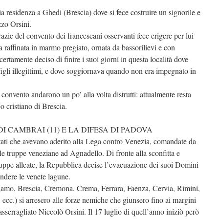
ia residenza a Ghedi (Brescia) dove si fece costruire un signorile e
zzo Orsini.
azie del convento dei francescani osservanti fece erigere per lui
 raffinata in marmo pregiato, ornata da bassorilievi e con
certamente deciso di finire i suoi giorni in questa località dove
igli illegittimi, e dove soggiornava quando non era impegnato in
 convento andarono un po’ alla volta distrutti: attualmente resta
o cristiano di Brescia.
I CAMBRAI (11) E LA DIFESA DI PADOVA
tati che avevano aderito alla Lega contro Venezia, comandate da
 le truppe veneziane ad Agnadello. Di fronte alla sconfitta e
 truppe alleate, la Repubblica decise l’evacuazione dei suoi Domini
endere le venete lagune.
rgamo, Brescia, Cremona, Crema, Ferrara, Faenza, Cervia, Rimini,
cc.) si arresero alle forze nemiche che giunsero fino ai margini
asserragliato Niccolò Orsini. Il 17 luglio di quell’anno iniziò però