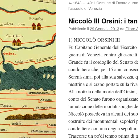
←
1848 – ‘ 49: Il Comune di Favaro durant
l’assedio di Venezia
Niccolò III Orsini: i ta
Pubblicato il
29 Gennaio 2013
da
Ettore 
1) NICCOLÒ ORSINI III
Fu Capitano Generale dell’Esercito 
guerra di Venezia contro gli esercit
Grande fu il cordoglio del Senato d
condottiero che, per 15 anni consecut
Serenissima, poi alla sua salvezza,
mestrina e si erano portate sulla riva
Alla notizia della morte dell’Orsini
conto del Senato furono organizzate
tumulazione delle mortali spoglie del
Niccolò possedeva in alcuni dei suo
costruire dei monumentali sepolcri p
condottiero con una degna sepoltura 
Trascorse un po’di tempo prima di tro