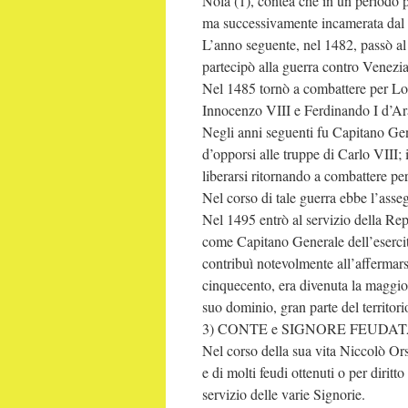
Nola (1), contea che in un periodo p
ma successivamente incamerata dal
L’anno seguente, nel 1482, passò al 
partecipò alla guerra contro Venezia 
Nel 1485 tornò a combattere per Lor
Innocenzo VIII e Ferdinando I d’A
Negli anni seguenti fu Capitano Gene
d’opporsi alle truppe di Carlo VIII; i
liberarsi ritornando a combattere pe
Nel corso di tale guerra ebbe l’asse
Nel 1495 entrò al servizio della R
come Capitano Generale dell’eserci
contribuì notevolmente all’affermarsi
cinquecento, era divenuta la maggiore
suo dominio, gran parte del territori
3) CONTE e SIGNORE FEUDAT
Nel corso della sua vita Niccolò Or
e di molti feudi ottenuti o per dirit
servizio delle varie Signorie.