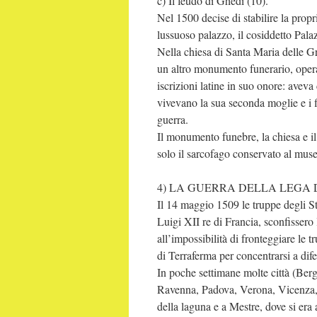
c) Il feudo di Ghedi (10).
Nel 1500 decise di stabilire la propr
lussuoso palazzo, il cosiddetto Pala
Nella chiesa di Santa Maria delle Gr
un altro monumento funerario, opera
iscrizioni latine in suo onore: aveva 
vivevano la sua seconda moglie e i f
guerra.
Il monumento funebre, la chiesa e il
solo il sarcofago conservato al muse
4) LA GUERRA DELLA LEGA D
Il 14 maggio 1509 le truppe degli S
Luigi XII re di Francia, sconfissero
all’impossibilità di fronteggiare le
di Terraferma per concentrarsi a dif
In poche settimane molte città (Be
Ravenna, Padova, Verona, Vicenza, e
della laguna e a Mestre, dove si era 