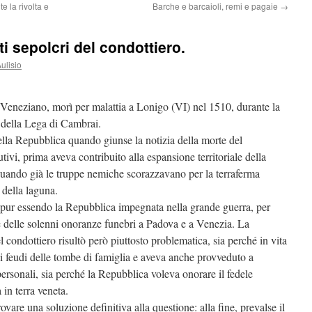
e la rivolta e
Barche e barcaioli, remi e pagaie
→
nti sepolcri del condottiero.
Aulisio
Veneziano, morì per malattia a Lonigo (VI) nel 1510, durante la
i della Lega di Cambrai.
ella Repubblica quando giunse la notizia della morte del
ivi, prima aveva contribuito alla espansione territoriale della
 quando già le truppe nemiche scorazzavano per la terraferma
 della laguna.
, pur essendo la Repubblica impegnata nella grande guerra, per
 delle solenni onoranze funebri a Padova e a Venezia. La
 condottiero risultò però piuttosto problematica, sia perché in vita
i feudi delle tombe di famiglia e aveva anche provveduto a
ersonali, sia perché la Repubblica voleva onorare il fedele
in terra veneta.
vare una soluzione definitiva alla questione: alla fine, prevalse il