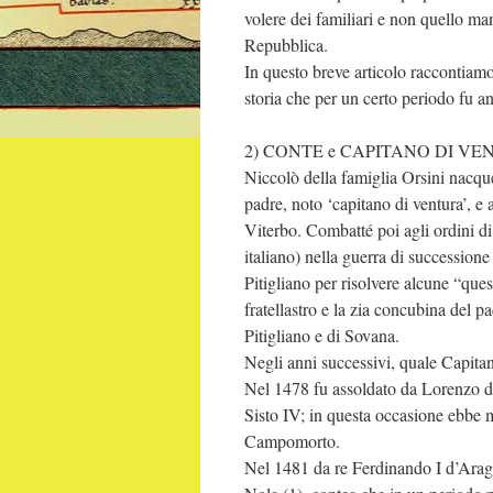
volere dei familiari e non quello man
Repubblica.
In questo breve articolo raccontiamo 
storia che per un certo periodo fu 
2) CONTE e CAPITANO DI VE
Niccolò della famiglia Orsini nacqu
padre, noto ‘capitano di ventura’, e 
Viterbo. Combatté poi agli ordini di
italiano) nella guerra di successione
Pitigliano per risolvere alcune “ques
fratellastro e la zia concubina del p
Pitigliano e di Sovana.
Negli anni successivi, quale Capitano
Nel 1478 fu assoldato da Lorenzo d
Sisto IV; in questa occasione ebbe m
Campomorto.
Nel 1481 da re Ferdinando I d’Arago