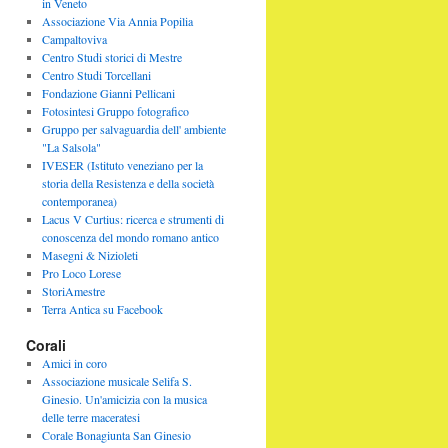
in Veneto
Associazione Via Annia Popilia
Campaltoviva
Centro Studi storici di Mestre
Centro Studi Torcellani
Fondazione Gianni Pellicani
Fotosintesi Gruppo fotografico
Gruppo per salvaguardia dell' ambiente
"La Salsola"
IVESER (Istituto veneziano per la
storia della Resistenza e della società
contemporanea)
Lacus V Curtius: ricerca e strumenti di
conoscenza del mondo romano antico
Masegni & Nizioleti
Pro Loco Lorese
StoriAmestre
Terra Antica su Facebook
Corali
Amici in coro
Associazione musicale Selifa S.
Ginesio. Un'amicizia con la musica
delle terre maceratesi
Corale Bonagiunta San Ginesio