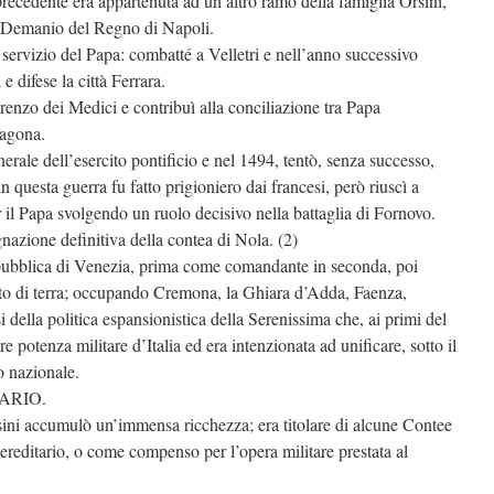
recedente era appartenuta ad un altro ramo della famiglia Orsini,
 Demanio del Regno di Napoli.
servizio del Papa: combatté a Velletri e nell’anno successivo
e difese la città Ferrara.
enzo dei Medici e contribuì alla conciliazione tra Papa
ragona.
rale dell’esercito pontificio e nel 1494, tentò, senza successo,
n questa guerra fu fatto prigioniero dai francesi, però riuscì a
r il Papa svolgendo un ruolo decisivo nella battaglia di Fornovo.
gnazione definitiva della contea di Nola. (2)
epubblica di Venezia, prima come comandante in seconda, poi
to di terra; occupando Cremona, la Ghiara d’Adda, Faenza,
 della politica espansionistica della Serenissima che, ai primi del
 potenza militare d’Italia ed era intenzionata ad unificare, sotto il
o nazionale.
ARIO.
sini accumulò un’immensa ricchezza; era titolare di alcune Contee
to ereditario, o come compenso per l’opera militare prestata al