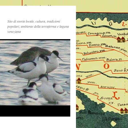
Sito di storia locale, cultura, tradizioni
popolari, ambiente della terraferma e laguna
veneziana