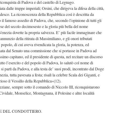
riconquista di Padova e del castello di Legnago.
a dalle truppe imperiali; Orsini, che dirigeva la difesa della città,
tedesco. La riconoscenza della Repubblica così è descritta da
il famoso assedio di Padova, che, secondo l’opinione di tutti gli
rese del secolo decimosesto e la gloria più bella del nome
e Venezia dovette la propria salvezza. E’ più facile immaginare che
annunzio della ritirata di Massimiliano, e gli onori tributati
 popolo, di cui aveva rivendicata la gloria, la potenza, ed
minata dal Senato una commissione che si portasse in Padova ad
ssimo capitano, ed il presidente di questa, nel recitare un discorso
tutto l’esercito e del popolo di Padova, lo salutò col nome di
si partì da Padova, e alla testa de’ suoi prodi, incontrato dal Doge
ezia, tutta pavesata a festa; risalì la celebre Scala dei Giganti, e
orioso il Vessillo della Repubblica»(12).
ziane, sempre sotto il comando di Niccolo III, riconquistarono
ividale, Monselice, Montagnana, il Polesine e altre località
RE DEL CONDOTTIERO.