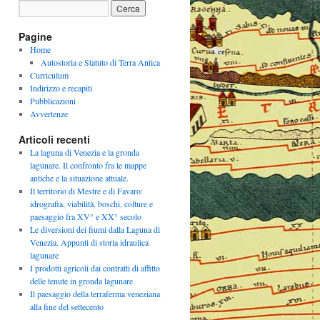
Pagine
Home
Autostoria e Statuto di Terra Antica
Curriculum
Indirizzo e recapiti
Pubblicazioni
Avvertenze
Articoli recenti
La laguna di Venezia e la gronda
lagunare. Il confronto fra le mappe
antiche e la situazione attuale.
Il territorio di Mestre e di Favaro:
idrografia, viabilità, boschi, colture e
paesaggio fra XV° e XX° secolo
Le diversioni dei fiumi dalla Laguna di
Venezia. Appunti di storia idraulica
lagunare
I prodotti agricoli dai contratti di affitto
delle tenute in gronda lagunare
Il paesaggio della terraferma veneziana
alla fine del settecento