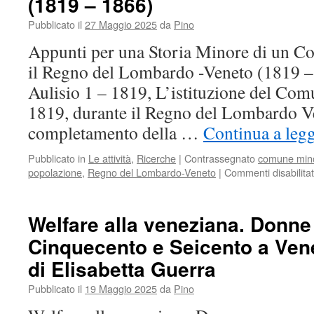
(1819 – 1866)
fine
del
Pubblicato il
27 Maggio 2025
da
Pino
settecento
Appunti per una Storia Minore di un 
il Regno del Lombardo -Veneto (1819 – 
Aulisio 1 – 1819, L’istituzione del Com
1819, durante il Regno del Lombardo V
completamento della …
Continua a leg
Pubblicato in
Le attività
,
Ricerche
|
Contrassegnato
comune min
popolazione
,
Regno del Lombardo-Veneto
|
Commenti disabilitat
Welfare alla veneziana. Donne
Cinquecento e Seicento a Ven
di Elisabetta Guerra
Pubblicato il
19 Maggio 2025
da
Pino