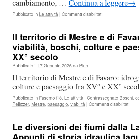
cambiamento, …
Continua a leggere
→
Pubblicato in
Le attività
|
Commenti disabilitati
su
La
laguna
di
Il territorio di Mestre e di Fava
Venezia
viabilità, boschi, colture e pa
e
la
XX° secolo
gronda
lagunare.
Pubblicato il
17 Gennaio 2026
da
Pino
Il
Il territorio di Mestre e di Favaro: idrogr
confronto
fra
colture e paesaggio fra XV° e XX° sec
le
mappe
Pubblicato in
Fasemo filò
,
Le attività
|
Contrassegnato
Boschi
,
c
antiche
Pellizzer
,
Mestre
,
paesaggio
,
viabilità
|
Commenti disabilitati
su
e
Il
la
terri
situazione
di
Le diversioni dei fiumi dalla 
attuale.
Mest
Appunti di storia idraulica la
e