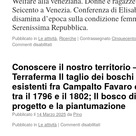
Welfare alla veneziana. Donne e ragazze
Seicento a Venezia. Conferenza di Elisa
disamina d’epoca sulla condizione femm
Serenissima Repubblica.
Pubblicato in
Le attività
,
Ricerche
|
Contrassegnato
Cinquecento
Commenti disabilitati
su
Welfare
alla
veneziana.
Conoscere il nostro territorio 
Donne
Terraferma Il taglio dei boschi
e
ragazze
esistenti fra Campalto Favaro
nel
tra il 1796 e il 1802; Il bosco di
Cinquecento
e
progetto e la piantumazione
Seicento
a
Pubblicato il
14 Marzo 2025
da
Pino
Venezia.
Conferenza
Pubblicato in
Le attività
|
Commenti disabilitati
su
di
Conoscere
Elisabetta