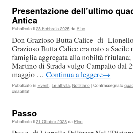
il
Guerra
nostro
Presentazione dell’ultimo qua
territorio
Antica
–
I
Pubblicato il
28 Febbraio 2025
da
Pino
boschi
della
Don Grazioso Butta Calice di Lionello
Terraferma
Grazioso Butta Calice era nato a Sacile
Il
taglio
famiglia aggregata alla nobiltà friulana;
dei
Martino di Strada vulgo Campalto dal 2
boschi
del
maggio …
Continua a leggere
→
Patriarcato
esistenti
Pubblicato in
Eventi
,
Le attività
,
Notiziario
|
Contrassegnato
quad
fra
disabilitati
su
Campalto
Presentazione
Favaro
dell’ultimo
e
quaderno
Passo
Dese,
di
avvenuto
Terra
Pubblicato il
21 Ottobre 2023
da
Pino
tra
Antica
Passo. di Lionello Pellizzer Nel “Dizion
il