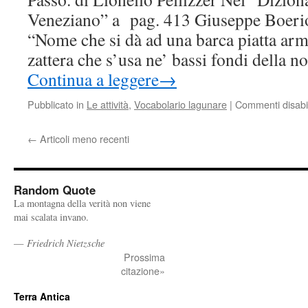
1796
Veneziano” a pag. 413 Giuseppe Boerio 
e
“Nome che si dà ad una barca piatta arma
il
1802;
zattera che s’usa ne’ bassi fondi della 
Il
Continua a leggere
→
bosco
di
Pubblicato in
Le attività
,
Vocabolario lagunare
|
Commenti disabil
Mestre,
l’idea,
il
←
Articoli meno recenti
progetto
e
la
piantumazione
Random Quote
La montagna della verità non viene
mai scalata invano.
—
Friedrich Nietzsche
Prossima
citazione»
Terra Antica