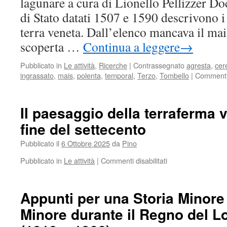
lagunare a cura di Lionello Pellizzer D
di
storia
di Stato datati 1507 e 1590 descrivono i 
idraulica
terra veneta. Dall’elenco mancava il mais
lagunare
scoperta …
Continua a leggere
→
Pubblicato in
Le attività
,
Ricerche
|
Contrassegnato
agresta
,
cere
ingrassato
,
mais
,
polenta
,
temporal
,
Terzo
,
Tombello
|
Commenti d
Il paesaggio della terraferma 
fine del settecento
Pubblicato il
6 Ottobre 2025
da
Pino
Pubblicato in
Le attività
|
Commenti disabilitati
su
Il
paesaggio
della
Appunti per una Storia Minor
terraferma
Minore durante il Regno del 
veneziana
alla