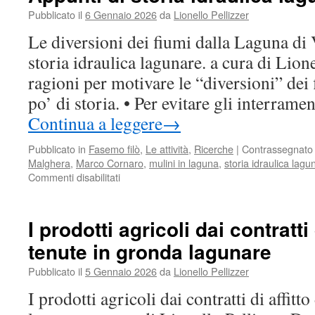
di
Pubblicato il
6 Gennaio 2026
da
Lionello Pellizzer
Fava
idrog
Le diversioni dei fiumi dalla Laguna di
viabil
storia idraulica lagunare. a cura di Lion
bosc
coltu
ragioni per motivare le “diversioni” dei
e
po’ di storia. • Per evitare gli interrame
paes
fra
Continua a leggere
→
XV°
e
Pubblicato in
Fasemo filò
,
Le attività
,
Ricerche
|
Contrassegnato
XX°
Malghera
,
Marco Cornaro
,
mulini in laguna
,
storia idraulica lagu
seco
Commenti disabilitati
su
Le
diversioni
dei
I prodotti agricoli dai contratti 
fiumi
tenute in gronda lagunare
dalla
Laguna
Pubblicato il
5 Gennaio 2026
da
Lionello Pellizzer
di
Venezia.
I prodotti agricoli dai contratti di affitt
Appunti