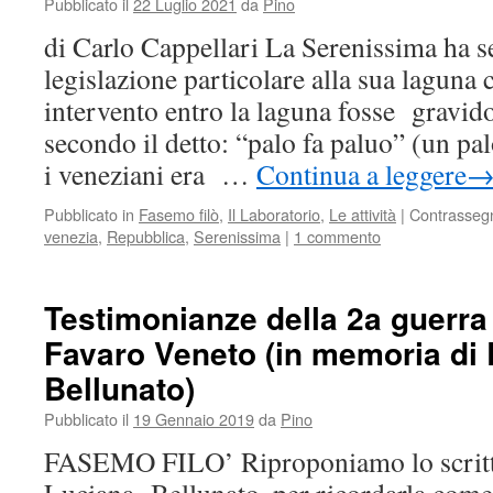
Pubblicato il
22 Luglio 2021
da
Pino
di
Venezia.
di Carlo Cappellari La Serenissima ha 
Appunti
legislazione particolare alla sua laguna
di
storia
intervento entro la laguna fosse gravid
idraulica
secondo il detto: “palo fa paluo” (un pa
lagunare
i veneziani era …
Continua a leggere
Pubblicato in
Fasemo filò
,
Il Laboratorio
,
Le attività
|
Contrasseg
venezia
,
Repubblica
,
Serenissima
|
1 commento
Testimonianze della 2a guerra
Favaro Veneto (in memoria di
Bellunato)
Pubblicato il
19 Gennaio 2019
da
Pino
FASEMO FILO’ Riproponiamo lo scrit