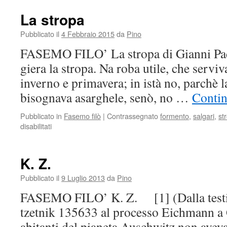
giovane
pastore
La stropa
Siror
e
Pubblicato il
4 Febbraio 2015
da
Pino
le
FASEMO FILO’ La stropa di Gianni Padr
Guane
del
giera la stropa. Na roba utile, che servi
Cismon
inverno e primavera; in istà no, parchè l
bisognava asarghele, senò, no …
Contin
Pubblicato in
Fasemo filò
|
Contrassegnato
formento
,
salgari
,
st
disabilitati
su
La
stropa
K. Z.
Pubblicato il
9 Luglio 2013
da
Pino
FASEMO FILO’ K. Z. [1] (Dalla testi
tzetnik 135633 al processo Eichmann a
abitanti del pianeta Auschwitz non ave