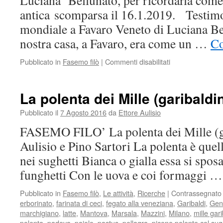
Luciana Bellunato, per ricordarla come 
antica scomparsa il 16.1.2019. Testimo
mondiale a Favaro Veneto di Luciana Bel
nostra casa, a Favaro, era come un …
Co
Pubblicato in
Fasemo filò
|
Commenti disabilitati
su
Testimonianze
della
2a
La polenta dei Mille (garibaldin
guerra
mondiale
Pubblicato il
7 Agosto 2016
da
Ettore Aulisio
a
FASEMO FILO’ La polenta dei Mille (ga
Favaro
Veneto
Aulisio e Pino Sartori La polenta è quel
(in
nei sughetti Bianca o gialla essa si spo
memoria
di
funghetti Con le uova e coi formaggi 
Luciana
Bellunato)
Pubblicato in
Fasemo filò
,
Le attività
,
Ricerche
|
Contrassegnato
erborinato
,
farinata di ceci
,
fegato alla veneziana
,
Garibaldi
,
Gen
marchigiano
,
latte
,
Mantova
,
Marsala
,
Mazzini
,
Milano
,
mille gari
polenta
,
padova
,
paiolo
,
pastus
,
pellagra
,
picene polente col su