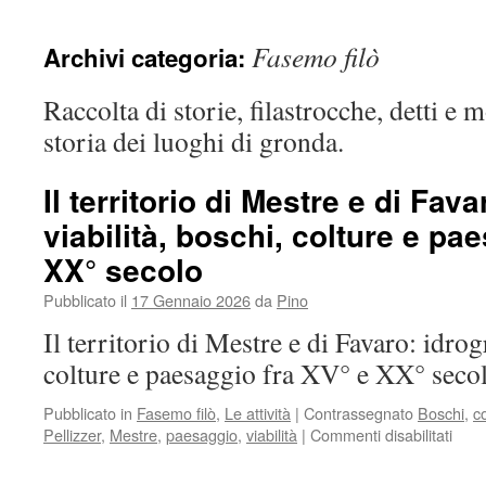
Fasemo filò
Archivi categoria:
Raccolta di storie, filastrocche, detti e m
storia dei luoghi di gronda.
Il territorio di Mestre e di Fava
viabilità, boschi, colture e pa
XX° secolo
Pubblicato il
17 Gennaio 2026
da
Pino
Il territorio di Mestre e di Favaro: idrogr
colture e paesaggio fra XV° e XX° sec
Pubblicato in
Fasemo filò
,
Le attività
|
Contrassegnato
Boschi
,
c
Pellizzer
,
Mestre
,
paesaggio
,
viabilità
|
Commenti disabilitati
su
Il
terri