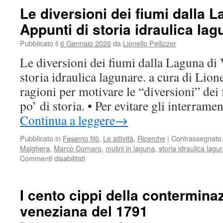
di
Le diversioni dei fiumi dalla 
Mest
Appunti di storia idraulica la
e
di
Pubblicato il
6 Gennaio 2026
da
Lionello Pellizzer
Fava
idrog
Le diversioni dei fiumi dalla Laguna di
viabil
storia idraulica lagunare. a cura di Lion
bosc
coltu
ragioni per motivare le “diversioni” dei
e
po’ di storia. • Per evitare gli interrame
paes
fra
Continua a leggere
→
XV°
e
Pubblicato in
Fasemo filò
,
Le attività
,
Ricerche
|
Contrassegnato
XX°
Malghera
,
Marco Cornaro
,
mulini in laguna
,
storia idraulica lagu
seco
Commenti disabilitati
su
Le
diversioni
dei
I cento cippi della contermina
fiumi
veneziana del 1791
dalla
Laguna