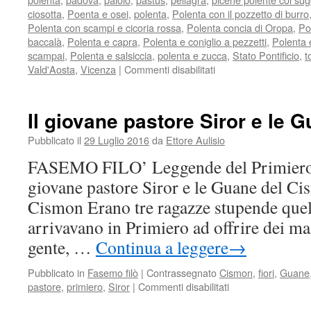
ciosotta
,
Poenta e osei
,
polenta
,
Polenta con il pozzetto di burro
Polenta con scampi e cicoria rossa
,
Polenta concia di Oropa
,
Po
baccalà
,
Polenta e capra
,
Polenta e coniglio a pezzetti
,
Polenta 
scampai
,
Polenta e salsiccia
,
polenta e zucca
,
Stato Pontificio
,
t
Vald'Aosta
,
Vicenza
|
Commenti disabilitati
su
La
polenta
dei
Il giovane pastore Siror e le
Mille
(garibaldini)
Pubblicato il
29 Luglio 2016
da
Ettore Aulisio
FASEMO FILO’ Leggende del Primiero d
giovane pastore Siror e le Guane del C
Cismon Erano tre ragazze stupende quell
arrivavano in Primiero ad offrire dei maz
gente, …
Continua a leggere
→
Pubblicato in
Fasemo filò
|
Contrassegnato
Cismon
,
fiori
,
Guane
pastore
,
primiero
,
Siror
|
Commenti disabilitati
su
Il