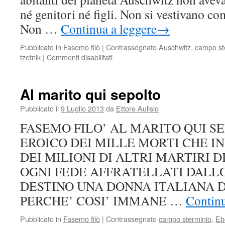
né genitori né figli. Non si vestivano com
Non …
Continua a leggere
→
Pubblicato in
Fasemo filò
|
Contrassegnato
Auschwitz
,
campo st
tzetnik
|
Commenti disabilitati
su
K.
Z.
Al marito qui sepolto
Pubblicato il
9 Luglio 2013
da
Ettore Aulisio
FASEMO FILO’ AL MARITO QUI 
EROICO DEI MILLE MORTI CHE I
DEI MILIONI DI ALTRI MARTIRI D
OGNI FEDE AFFRATELLATI DALL
DESTINO UNA DONNA ITALIANA 
PERCHE’ COSI’ IMMANE …
Continu
Pubblicato in
Fasemo filò
|
Contrassegnato
campo sterminio
,
Eb