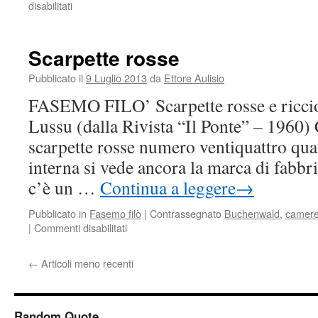
disabilitati
su
Al
marito
qui
Scarpette rosse
sepolto
Pubblicato il
9 Luglio 2013
da
Ettore Aulisio
FASEMO FILO’ Scarpette rosse e ricciol
Lussu (dalla Rivista “Il Ponte” – 1960) 
scarpette rosse numero ventiquattro quas
interna si vede ancora la marca di fabb
c’è un …
Continua a leggere
→
Pubblicato in
Fasemo filò
|
Contrassegnato
Buchenwald
,
camere
|
Commenti disabilitati
su
Scarpette
rosse
←
Articoli meno recenti
Random Quote