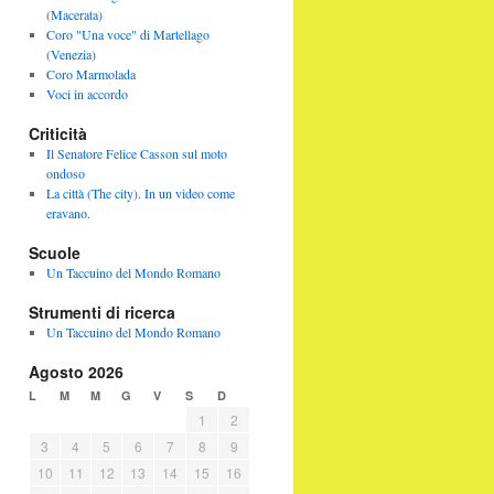
(Macerata)
Coro "Una voce" di Martellago
(Venezia)
Coro Marmolada
Voci in accordo
Criticità
Il Senatore Felice Casson sul moto
ondoso
La città (The city). In un video come
eravano.
Scuole
Un Taccuino del Mondo Romano
Strumenti di ricerca
Un Taccuino del Mondo Romano
Agosto 2026
L
M
M
G
V
S
D
1
2
3
4
5
6
7
8
9
10
11
12
13
14
15
16