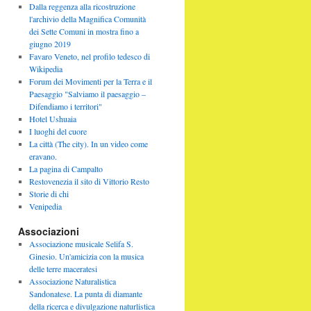
Dalla reggenza alla ricostruzione
l'archivio della Magnifica Comunità
dei Sette Comuni in mostra fino a
giugno 2019
Favaro Veneto, nel profilo tedesco di
Wikipedia
Forum dei Movimenti per la Terra e il
Paesaggio "Salviamo il paesaggio –
Difendiamo i territori"
Hotel Ushuaia
I luoghi del cuore
La città (The city). In un video come
eravano.
La pagina di Campalto
Restovenezia il sito di Vittorio Resto
Storie di chi
Venipedia
Associazioni
Associazione musicale Selifa S.
Ginesio. Un'amicizia con la musica
delle terre maceratesi
Associazione Naturalistica
Sandonatese. La punta di diamante
della ricerca e divulgazione naturlistica