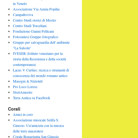
in Veneto
Associazione Via Annia Popilia
Campaltoviva
Centro Studi storici di Mestre
Centro Studi Torcellani
Fondazione Gianni Pellicani
Fotosintesi Gruppo fotografico
Gruppo per salvaguardia dell' ambiente
"La Salsola"
IVESER (Istituto veneziano per la
storia della Resistenza e della società
contemporanea)
Lacus V Curtius: ricerca e strumenti di
conoscenza del mondo romano antico
Masegni & Nizioleti
Pro Loco Lorese
StoriAmestre
Terra Antica su Facebook
Corali
Amici in coro
Associazione musicale Selifa S.
Ginesio. Un'amicizia con la musica
delle terre maceratesi
Corale Bonagiunta San Ginesio