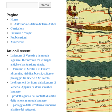
Pagine
Home
Autostoria e Statuto di Terra Antica
Curriculum
Indirizzo e recapiti
Pubblicazioni
Avvertenze
Articoli recenti
La laguna di Venezia e la gronda
lagunare. Il confronto fra le mappe
antiche e la situazione attuale.
Il territorio di Mestre e di Favaro:
idrografia, viabilità, boschi, colture e
paesaggio fra XV° e XX° secolo
Le diversioni dei fiumi dalla Laguna di
Venezia. Appunti di storia idraulica
lagunare
I prodotti agricoli dai contratti di affitto
delle tenute in gronda lagunare
Il paesaggio della terraferma veneziana
alla fine del settecento