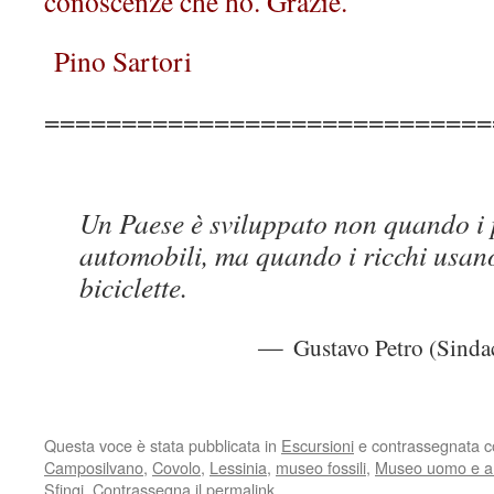
conoscenze che ho. Grazie.
Pino Sartori
=============================
Un Paese è sviluppato non quando i
automobili, ma quando i ricchi usano
biciclette.
—
Gustavo Petro (Sindac
Questa voce è stata pubblicata in
Escursioni
e contrassegnata 
Camposilvano
,
Covolo
,
Lessinia
,
museo fossili
,
Museo uomo e a
Sfingi
. Contrassegna il
permalink
.