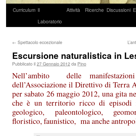
Curriculum
Il
Attività
Ricerche
Discussioni
E
Laboratorio
←
Spettacolo eccezionale
L’an
Escursione naturalistica in Le
Pubblicato il
27 Gennaio 2012
da
Pino
Nell’ambito delle manifestazion
dell’Associazione il Direttivo di Terra 
per sabato 26 maggio 2012, una gita n
che è un territorio ricco di episodi n
geologico, paleontologico, geomor
floristico, faunistico, ma anche antropo