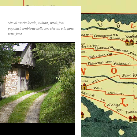
Sito di storia locale, cultura, tradizioni
popolari, ambiente della terraferma e laguna
veneziana