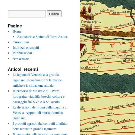
Pagine
Home
Autostoria e Statuto di Terra Antica
Curriculum
Indirizzo e recapiti
Pubblicazioni
Avvertenze
Articoli recenti
La laguna di Venezia e la gronda
lagunare. Il confronto fra le mappe
antiche e la situazione attuale.
Il territorio di Mestre e di Favaro:
idrografia, viabilità, boschi, colture e
paesaggio fra XV° e XX° secolo
Le diversioni dei fiumi dalla Laguna di
Venezia. Appunti di storia idraulica
lagunare
I prodotti agricoli dai contratti di affitto
delle tenute in gronda lagunare
Il paesaggio della terraferma veneziana