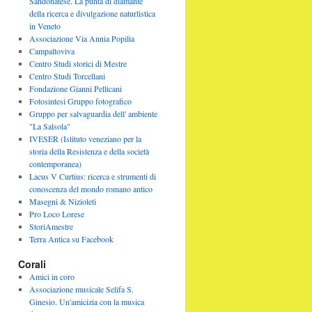
Sandonatese. La punta di diamante
della ricerca e divulgazione naturlistica
in Veneto
Associazione Via Annia Popilia
Campaltoviva
Centro Studi storici di Mestre
Centro Studi Torcellani
Fondazione Gianni Pellicani
Fotosintesi Gruppo fotografico
Gruppo per salvaguardia dell' ambiente
"La Salsola"
IVESER (Istituto veneziano per la
storia della Resistenza e della società
contemporanea)
Lacus V Curtius: ricerca e strumenti di
conoscenza del mondo romano antico
Masegni & Nizioleti
Pro Loco Lorese
StoriAmestre
Terra Antica su Facebook
Corali
Amici in coro
Associazione musicale Selifa S.
Ginesio. Un'amicizia con la musica