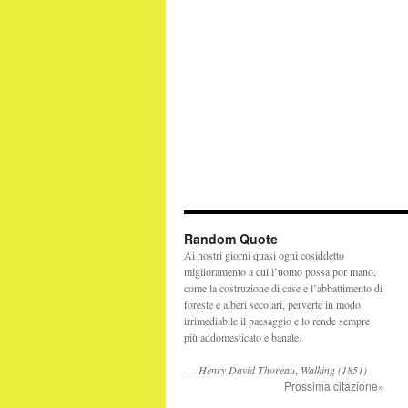
Random Quote
Ai nostri giorni quasi ogni cosiddetto
miglioramento a cui l’uomo possa por mano,
come la costruzione di case e l’abbattimento di
foreste e alberi secolari, perverte in modo
irrimediabile il paesaggio e lo rende sempre
più addomesticato e banale.
—
Henry David Thoreau
,
Walking (1851)
Prossima citazione»