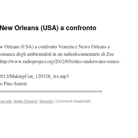
 New Orleans (USA) a confronto
 Orleans (USA) a confronto Venezia e News Orleans a
monianza degli ambientalisti in un radiodocumentario di Zoe
//www.radioproject.org/2012/03/cities-underwater-venice-
nd/2012/MakingCon_120328_Ax.mp3
o Pino Sartori
=====================================
ua alta
,
News Orleans
,
Venezia
|
Commenti disabilitati
su
Acque
alte:
Venezia
e
New
Orleans