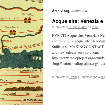
acqua alta
Archivi tag:
Acque alte: Venezia e
Pubblicato il
11 Aprile 2012
da
Pino
EVENTI Acque alte: Venezia e New
confronto sulle acque alte: la testi
Sullivan su MAKING CONTACT http:
and-new-orleans-seek-solutions/
http://www.radioproject.org/sou
http://nationalradioproject.org/ cia
=========================
Pubblicato in
Eventi
|
Contrassegnato
acq