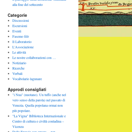
alla fine del settecento
Categorie
Discussioni
Escursioni
Eventi
Fasemo filò
Il Laboratorio
L'Associazione
Le attività
Le nostre collaborazioni con …
Notiziario
Ricerche
Verbali
Vocabolario lagunare
Approdi consigliati
"i Nua" (nuotano). Un tuffo (anche nel
vero senso della parola) nel passato di
Venezia. Quella popolana ormai non
più popolare.
"La Vigna" Biblioteca Internazionale e
Centro di cultura e civiltà contadina –
Vicenza
Dalla Francia con amore….per