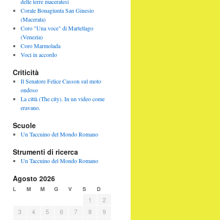
delle terre maceratesi
Corale Bonagiunta San Ginesio
(Macerata)
Coro "Una voce" di Martellago
(Venezia)
Coro Marmolada
Voci in accordo
Criticità
Il Senatore Felice Casson sul moto
ondoso
La città (The city). In un video come
eravano.
Scuole
Un Taccuino del Mondo Romano
Strumenti di ricerca
Un Taccuino del Mondo Romano
Agosto 2026
L
M
M
G
V
S
D
1
2
3
4
5
6
7
8
9