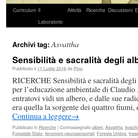
Curriculum
Il
Attività
Ricerche
Discussioni
E
Laboratorio
Asvattha
Archivi tag:
Sensibilità e sacralità degli al
Pubblicato il
11 Luglio 2016
da
Pino
RICERCHE Sensibilità e sacralità degli 
per l’educazione ambientale di Claudio
entratovi vidi un albero, e dalle sue radi
era quella la sorgente dei quattro fiumi,
Continua a leggere
→
Pubblicato in
Ricerche
|
Contrassegnato
alberi
,
Asvattha
,
boschi
Forestale Stato
,
fenomeni neurosensoriali
,
Foresta Umbra
,
fras