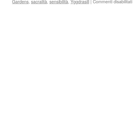
Gardens
,
sacralità
,
sensibilità
,
Yggdrasill
|
Commenti disabilitati
s
S
e
s
d
a