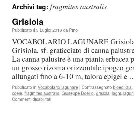
fragmites australis
Archivi tag:
Grisiola
Pubblicato il
3 Luglio 2016
da
Pino
VOCABOLARIO LAGUNARE Grisiola di
Grisiola, sf. graticciato di canna palustr
La canna palustre è una pianta erbacea 
un grosso rizoma orizzontale ipogeo ge
allungati fino a 6-10 m, talora epigei e
Pubblicato in
Vocabolario lagunare
|
Contrassegnato
bioedilizia
,
coeje
,
fragmites australis
,
Giuseppe Boerio
,
grisiola
,
laghi
,
lagun
Commenti disabilitati
su
Grisiola