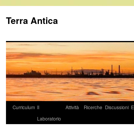
Vai
al
Terra Antica
contenuto
Curriculum
Il
Attività
Ricerche
Discussioni
E
Laboratorio