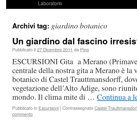
Laboratorio
giardino botanico
Archivi tag:
Un giardino dal fascino irresis
Pubblicato il
27 Dicembre 2011
da
Pino
ESCURSIONI Gita a Merano (Primave
centrale della nostra gita a Merano è la 
botanico di Castel Trauttmansdorff, dove,
vegetazione dell’Alto Adige, sono riunite 
mondo. Il clima mite di …
Continua a l
Pubblicato in
Escursioni
|
Contrassegnato
Castel Trauttmansdorf
commento