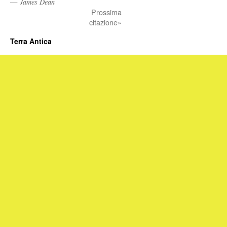
—
James Dean
Prossima
citazione»
Terra Antica