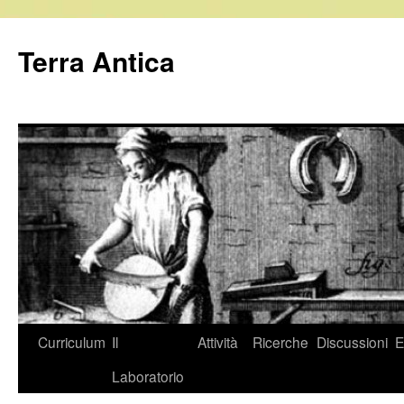
Vai
al
Terra Antica
contenuto
Curriculum
Il
Attività
Ricerche
Discussioni
E
Laboratorio