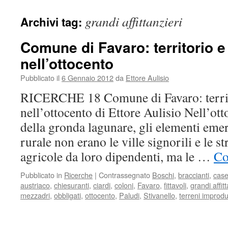
grandi affittanzieri
Archivi tag:
Comune di Favaro: territorio e
nell’ottocento
Pubblicato il
6 Gennaio 2012
da
Ettore Aulisio
RICERCHE 18 Comune di Favaro: territo
nell’ottocento di Ettore Aulisio Nell’ott
della gronda lagunare, gli elementi emerg
rurale non erano le ville signorili e le s
agricole da loro dipendenti, ma le …
Co
Pubblicato in
Ricerche
|
Contrassegnato
Boschi
,
braccianti
,
case
austriaco
,
chiesuranti
,
ciardi
,
coloni
,
Favaro
,
fittavoli
,
grandi affitt
mezzadri
,
obbligati
,
ottocento
,
Paludi
,
Stivanello
,
terreni improdut