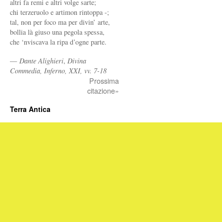
altri fa remi e altri volge sarte;
chi terzeruolo e artimon rintoppa -;
tal, non per foco ma per divin’ arte,
bollia là giuso una pegola spessa,
che ‘nviscava la ripa d’ogne parte.
—
Dante Alighieri
,
Divina
Commedia, Inferno, XXI, vv. 7-18
Prossima
citazione»
Terra Antica