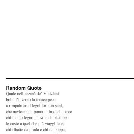
Random Quote
Quale nell’arzanà de’ Viniziani
bolle l’inverno la tenace pece
a rimpalmare i legni lor non sani,
ché navicar non ponno – in quella vece
chi fa suo legno nuovo e chi ristoppa
le coste a quel che più vïaggi fece;
chi ribatte da proda e chi da poppa;