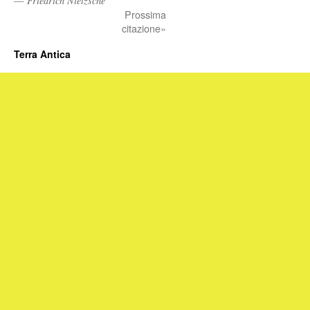
—
Friedrich Nietzsche
Prossima
citazione»
Terra Antica