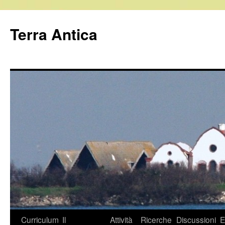
Vai
al
Terra Antica
contenuto
Curriculum
Il
Attività
Ricerche
Discussioni
E