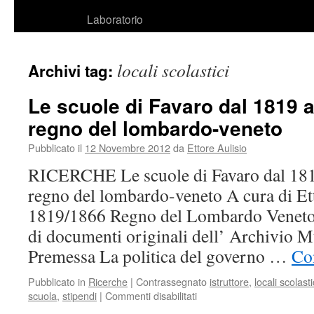
Laboratorio
locali scolastici
Archivi tag:
Le scuole di Favaro dal 1819 a
regno del lombardo-veneto
Pubblicato il
12 Novembre 2012
da
Ettore Aulisio
RICERCHE Le scuole di Favaro dal 181
regno del lombardo-veneto A cura di Et
1819/1866 Regno del Lombardo Veneto N
di documenti originali dell’ Archivio M
Premessa La politica del governo …
Con
Pubblicato in
Ricerche
|
Contrassegnato
istruttore
,
locali scolasti
scuola
,
stipendi
|
Commenti disabilitati
su
Le