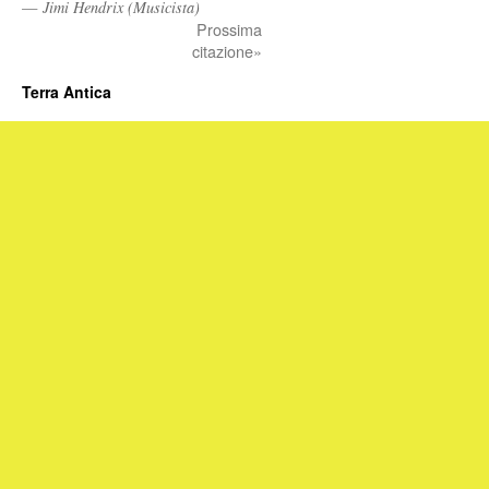
—
Jimi Hendrix (Musicista)
Prossima
citazione»
Terra Antica