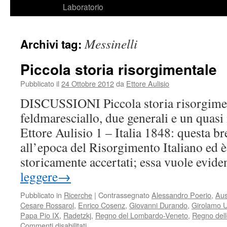
Laboratorio
Messinelli
Archivi tag:
Piccola storia risorgimentale
Pubblicato il
24 Ottobre 2012
da
Ettore Aulisio
DISCUSSIONI Piccola storia risorgime
feldmaresciallo, due generali e un quasi 
Ettore Aulisio 1 – Italia 1848: questa br
all’epoca del Risorgimento Italiano ed è 
storicamente accertati; essa vuole evid
leggere
→
Pubblicato in
Ricerche
|
Contrassegnato
Alessandro Poerio
,
Aus
Cesare Rossarol
,
Enrico Cosenz
,
Giovanni Durando
,
Girolamo U
Papa Pio IX
,
Radetzkj
,
Regno del Lombardo-Veneto
,
Regno dell
Commenti disabilitati
su