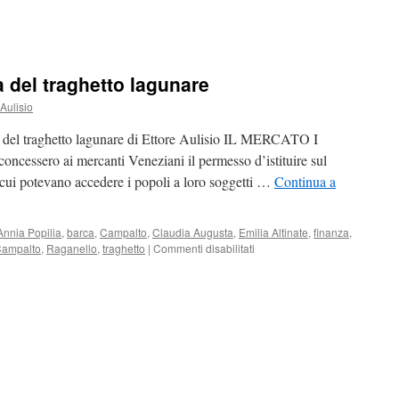
 del traghetto lagunare
 Aulisio
del traghetto lagunare di Ettore Aulisio IL MERCATO I
oncessero ai mercanti Veneziani il permesso d’istituire sul
cui potevano accedere i popoli a loro soggetti …
Continua a
Annia Popilia
,
barca
,
Campalto
,
Claudia Augusta
,
Emilia Altinate
,
finanza
,
Campalto
,
Raganello
,
traghetto
|
Commenti disabilitati
su
Campalto:
breve
storia
del
traghetto
lagunare