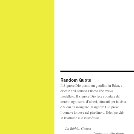
Random Quote
Il Signore Dio piantò un giardino in Eden, a
oriente e vi collocò l’uomo che aveva
modellato. Il signore Dio fece spuntare dal
terreno ogni sorta d’alberi, attraenti per la vista
e buoni da mangiare. Il signore Dio prese
l’uomo e lo pose nel giardino di Eden perchè
lo lavorasse e lo custodisse.
—
La Bibbia, Genesi
Prossima citazione»