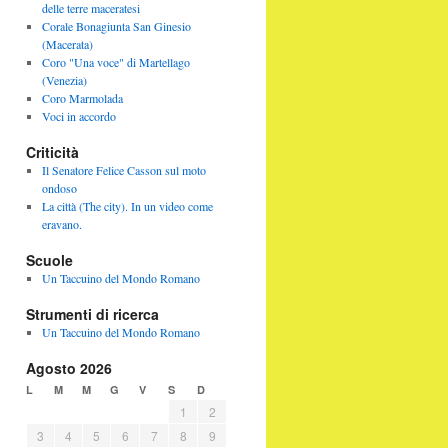
delle terre maceratesi
Corale Bonagiunta San Ginesio
(Macerata)
Coro "Una voce" di Martellago
(Venezia)
Coro Marmolada
Voci in accordo
Criticità
Il Senatore Felice Casson sul moto
ondoso
La città (The city). In un video come
eravano.
Scuole
Un Taccuino del Mondo Romano
Strumenti di ricerca
Un Taccuino del Mondo Romano
Agosto 2026
L
M
M
G
V
S
D
1
2
3
4
5
6
7
8
9