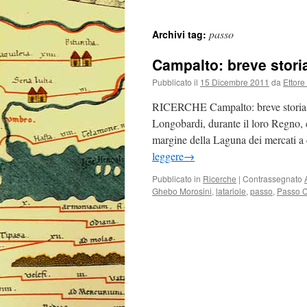
passo
Archivi tag:
Campalto: breve storia
Pubblicato il
15 Dicembre 2011
da
Ettore
RICERCHE Campalto: breve storia 
Longobardi, durante il loro Regno, c
margine della Laguna dei mercati a 
leggere
→
Pubblicato in
Ricerche
|
Contrassegnato
Ghebo Morosini
,
latariole
,
passo
,
Passo 