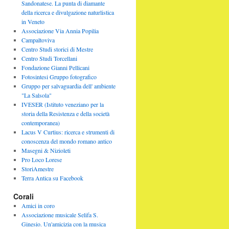
Sandonatese. La punta di diamante
della ricerca e divulgazione naturlistica
in Veneto
Associazione Via Annia Popilia
Campaltoviva
Centro Studi storici di Mestre
Centro Studi Torcellani
Fondazione Gianni Pellicani
Fotosintesi Gruppo fotografico
Gruppo per salvaguardia dell' ambiente
"La Salsola"
IVESER (Istituto veneziano per la
storia della Resistenza e della società
contemporanea)
Lacus V Curtius: ricerca e strumenti di
conoscenza del mondo romano antico
Masegni & Nizioleti
Pro Loco Lorese
StoriAmestre
Terra Antica su Facebook
Corali
Amici in coro
Associazione musicale Selifa S.
Ginesio. Un'amicizia con la musica