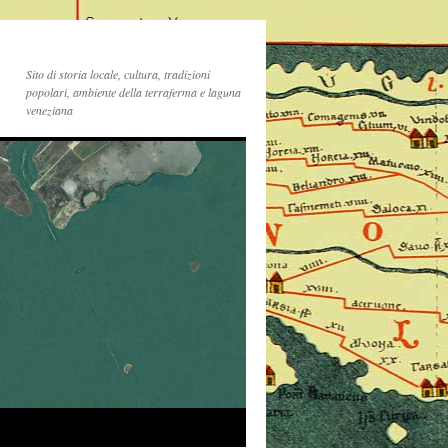
Sito di storia locale, cultura, tradizioni
popolari, ambiente della terraferma e laguna
veneziana