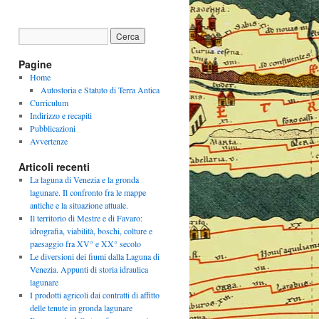
Pagine
Home
Autostoria e Statuto di Terra Antica
Curriculum
Indirizzo e recapiti
Pubblicazioni
Avvertenze
Articoli recenti
La laguna di Venezia e la gronda
lagunare. Il confronto fra le mappe
antiche e la situazione attuale.
Il territorio di Mestre e di Favaro:
idrografia, viabilità, boschi, colture e
paesaggio fra XV° e XX° secolo
Le diversioni dei fiumi dalla Laguna di
Venezia. Appunti di storia idraulica
lagunare
I prodotti agricoli dai contratti di affitto
delle tenute in gronda lagunare