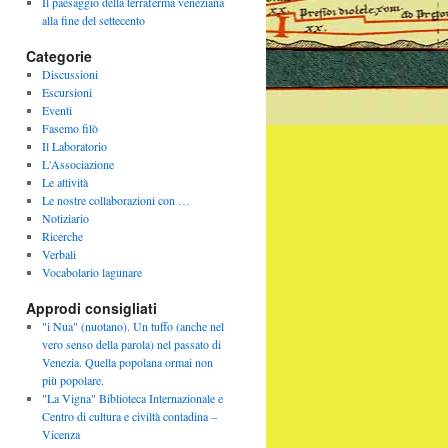
Il paesaggio della terraferma veneziana
alla fine del settecento
Categorie
Discussioni
Escursioni
Eventi
Fasemo filò
Il Laboratorio
L'Associazione
Le attività
Le nostre collaborazioni con …
Notiziario
Ricerche
Verbali
Vocabolario lagunare
Approdi consigliati
"i Nua" (nuotano). Un tuffo (anche nel
vero senso della parola) nel passato di
Venezia. Quella popolana ormai non
più popolare.
"La Vigna" Biblioteca Internazionale e
Centro di cultura e civiltà contadina –
Vicenza