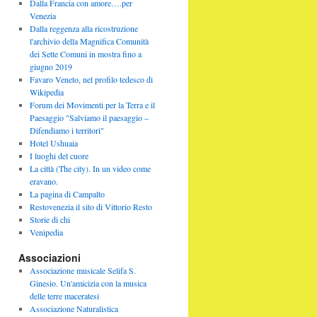
Dalla Francia con amore….per
Venezia
Dalla reggenza alla ricostruzione
l'archivio della Magnifica Comunità
dei Sette Comuni in mostra fino a
giugno 2019
Favaro Veneto, nel profilo tedesco di
Wikipedia
Forum dei Movimenti per la Terra e il
Paesaggio "Salviamo il paesaggio –
Difendiamo i territori"
Hotel Ushuaia
I luoghi del cuore
La città (The city). In un video come
eravano.
La pagina di Campalto
Restovenezia il sito di Vittorio Resto
Storie di chi
Venipedia
Associazioni
Associazione musicale Selifa S.
Ginesio. Un'amicizia con la musica
delle terre maceratesi
Associazione Naturalistica