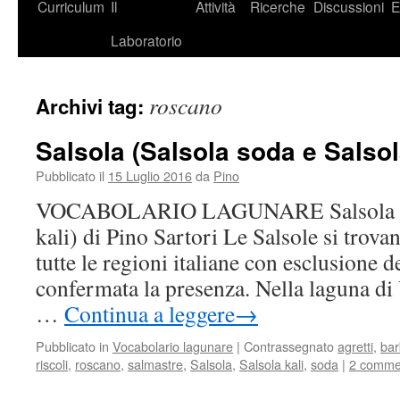
Curriculum
Il
Attività
Ricerche
Discussioni
E
Laboratorio
roscano
Archivi tag:
Salsola (Salsola soda e Salsol
Pubblicato il
15 Luglio 2016
da
Pino
VOCABOLARIO LAGUNARE Salsola (Sal
kali) di Pino Sartori Le Salsole si trovan
tutte le regioni italiane con esclusione 
confermata la presenza. Nella laguna di V
…
Continua a leggere
→
Pubblicato in
Vocabolario lagunare
|
Contrassegnato
agretti
,
bar
riscoli
,
roscano
,
salmastre
,
Salsola
,
Salsola kali
,
soda
|
2 comme