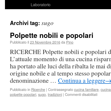
Laboratorio
sugo
Archivi tag:
Polpette nobili e popolari
Pubblicato il
23 Novembre 2016
da
Pino
RICERCHE Polpette nobili e popolari di
L’attuale momento di una cucina risparm
ha portato alle luci della ribalta le mai 
origine nobile e al tempo stesso popolar
denominazione …
Continua a leggere
Pubblicato in
Ricerche
|
Contrassegnato
cucina familiare
,
cucina
polpette popolari
,
sugo
,
tradizioni
|
Commenti disabilitati
su
Polpette
nobili
e