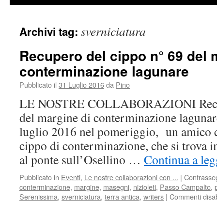
sverniciatura
Archivi tag:
Recupero del cippo n° 69 del 
conterminazione lagunare
Pubblicato il
31 Luglio 2016
da
Pino
LE NOSTRE COLLABORAZIONI Recupe
del margine di conterminazione lagunare
luglio 2016 nel pomeriggio, un amico ci
cippo di conterminazione, che si trova
al ponte sull’Osellino …
Continua a leg
Pubblicato in
Eventi
,
Le nostre collaborazioni con ...
|
Contrasse
conterminazione
,
margine
,
masegni
,
nizioleti
,
Passo Campalto
,
Serenissima
,
sverniciatura
,
terra antica
,
writers
|
Commenti disabi