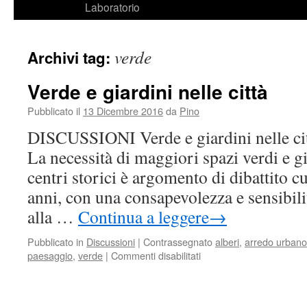
Laboratorio
verde
Archivi tag:
Verde e giardini nelle città
Pubblicato il
13 Dicembre 2016
da
Pino
DISCUSSIONI Verde e giardini nelle cit
La necessità di maggiori spazi verdi e gia
centri storici è argomento di dibattito c
anni, con una consapevolezza e sensibilit
alla …
Continua a leggere
→
Pubblicato in
Discussioni
|
Contrassegnato
alberi
,
arredo urbano
paesaggio
,
verde
|
Commenti disabilitati
su
Verde
e
giardini