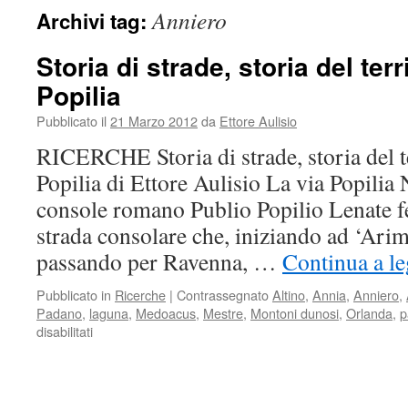
Anniero
Archivi tag:
Storia di strade, storia del terri
Popilia
Pubblicato il
21 Marzo 2012
da
Ettore Aulisio
RICERCHE Storia di strade, storia del te
Popilia di Ettore Aulisio La via Popilia 
console romano Publio Popilio Lenate f
strada consolare che, iniziando ad ‘Ar
passando per Ravenna, …
Continua a le
Pubblicato in
Ricerche
|
Contrassegnato
Altino
,
Annia
,
Anniero
,
Padano
,
laguna
,
Medoacus
,
Mestre
,
Montoni dunosi
,
Orlanda
,
p
disabilitati
su
Storia
di
strade,
storia