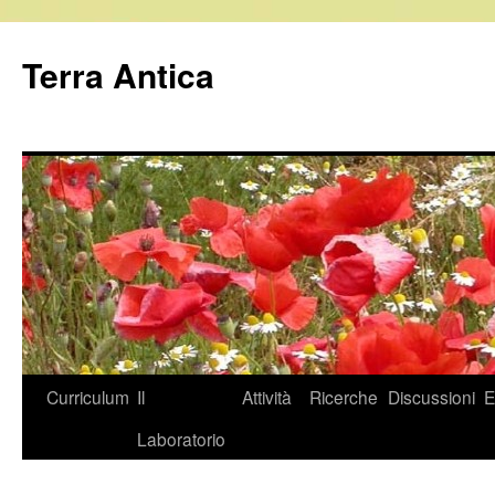
Vai
al
Terra Antica
contenuto
Curriculum
Il
Attività
Ricerche
Discussioni
E
Laboratorio