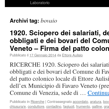
Laboratorio
bovaio
Archivi tag:
1920. Sciopero dei salariati, d
obbligati e dei bovari del Com
Veneto – Firma del patto colon
Pubblicato il
17 Gennaio 2014
da
Ettore Aulisio
RICERCHE 1920. Sciopero dei salariati,
obbligati e dei bovari del Comune di F
del patto colonico locale di Ettore Auli
dell’ex Municipio di Favaro Veneto (pre
Comune di Venezia, sede di …
Continua
Pubblicato in
Ricerche
|
Contrassegnato
accordato
,
aratura
,
bov
chiusura/e
,
conduttore
,
contadino
,
fagiuoli
,
frumento
,
galline
,
gra