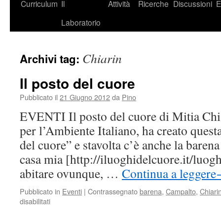
Curriculum
Il
Attività
Ricerche
Discussioni
E
Laboratorio
Chiarin
Archivi tag:
Il posto del cuore
Pubblicato il
21 Giugno 2012
da
Pino
EVENTI Il posto del cuore di Mitia Chia
per l’Ambiente Italiano, ha creato questa 
del cuore” e stavolta c’è anche la baren
casa mia [http://iluoghidelcuore.it/luog
abitare ovunque, …
Continua a leggere
Pubblicato in
Eventi
|
Contrassegnato
barena
,
Campalto
,
Chiari
disabilitati
su
Il
posto