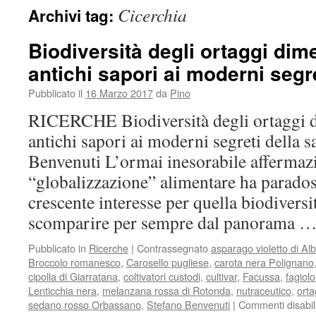
Cicerchia
Archivi tag:
Biodiversità degli ortaggi dime
antichi sapori ai moderni segre
Pubblicato il
16 Marzo 2017
da
Pino
RICERCHE Biodiversità degli ortaggi di
antichi sapori ai moderni segreti della s
Benvenuti L’ormai inesorabile affermazi
“globalizzazione” alimentare ha parado
crescente interesse per quella biodiversi
scomparire per sempre dal panorama 
Pubblicato in
Ricerche
|
Contrassegnato
asparago violetto di Al
Broccolo romanesco
,
Carosello pugliese
,
carota nera Polignano
cipolla di Giarratana
,
coltivatori custodi
,
cultivar
,
Facussa
,
fagiol
Lenticchia nera
,
melanzana rossa di Rotonda
,
nutraceutico
,
orta
sedano rosso Orbassano
,
Stefano Benvenuti
|
Commenti disabili