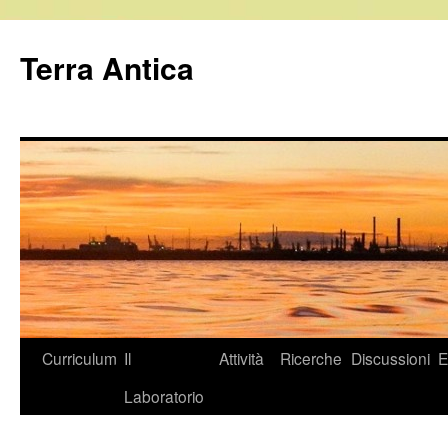
Vai
al
Terra Antica
contenuto
Curriculum
Il
Attività
Ricerche
Discussioni
E
Laboratorio