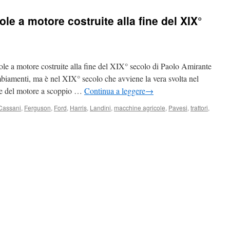
cole a motore costruite alla fine del XIX°
e a motore costruite alla fine del XIX° secolo di Paolo Amirante
mbiamenti, ma è nel XIX° secolo che avviene la vera svolta nel
ne del motore a scoppio …
Continua a leggere
→
Cassani
,
Ferguson
,
Ford
,
Harris
,
Landini
,
macchine agricole
,
Pavesi
,
trattori
,