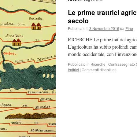
Le prime trattrici agri
secolo
Pubblicato il
3 Novembre 2016
da
Pino
RICERCHE Le prime trattrici agricol
L’agricoltura ha subito profondi ca
mondo occidentale, con l’invenzio
Pubblicato in
Ricerche
|
Contrassegnato
trattrici
|
Commenti disabilitati
su
Le
prime
trattrici
agricole
a
motore
costruite
alla
fine
del
XIX°
secolo