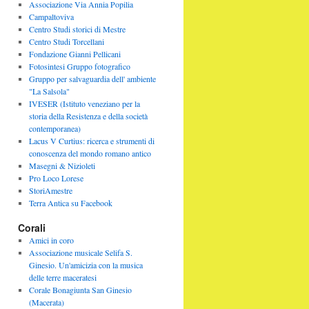
Associazione Via Annia Popilia
Campaltoviva
Centro Studi storici di Mestre
Centro Studi Torcellani
Fondazione Gianni Pellicani
Fotosintesi Gruppo fotografico
Gruppo per salvaguardia dell' ambiente
"La Salsola"
IVESER (Istituto veneziano per la
storia della Resistenza e della società
contemporanea)
Lacus V Curtius: ricerca e strumenti di
conoscenza del mondo romano antico
Masegni & Nizioleti
Pro Loco Lorese
StoriAmestre
Terra Antica su Facebook
Corali
Amici in coro
Associazione musicale Selifa S.
Ginesio. Un'amicizia con la musica
delle terre maceratesi
Corale Bonagiunta San Ginesio
(Macerata)