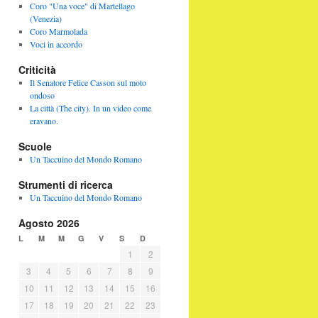
Coro "Una voce" di Martellago
(Venezia)
Coro Marmolada
Voci in accordo
Criticità
Il Senatore Felice Casson sul moto
ondoso
La città (The city). In un video come
eravano.
Scuole
Un Taccuino del Mondo Romano
Strumenti di ricerca
Un Taccuino del Mondo Romano
Agosto 2026
L
M
M
G
V
S
D
1
2
3
4
5
6
7
8
9
10
11
12
13
14
15
16
17
18
19
20
21
22
23