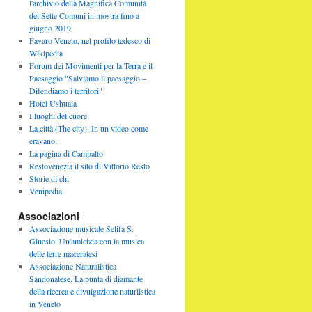
l'archivio della Magnifica Comunità
dei Sette Comuni in mostra fino a
giugno 2019
Favaro Veneto, nel profilo tedesco di
Wikipedia
Forum dei Movimenti per la Terra e il
Paesaggio "Salviamo il paesaggio –
Difendiamo i territori"
Hotel Ushuaia
I luoghi del cuore
La città (The city). In un video come
eravano.
La pagina di Campalto
Restovenezia il sito di Vittorio Resto
Storie di chi
Venipedia
Associazioni
Associazione musicale Selifa S.
Ginesio. Un'amicizia con la musica
delle terre maceratesi
Associazione Naturalistica
Sandonatese. La punta di diamante
della ricerca e divulgazione naturlistica
in Veneto