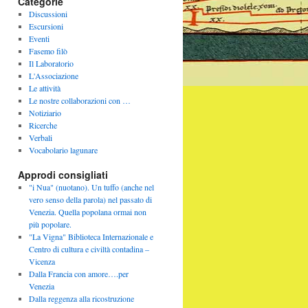
Categorie
Discussioni
Escursioni
Eventi
Fasemo filò
Il Laboratorio
L'Associazione
Le attività
Le nostre collaborazioni con …
Notiziario
Ricerche
Verbali
Vocabolario lagunare
Approdi consigliati
"i Nua" (nuotano). Un tuffo (anche nel
vero senso della parola) nel passato di
Venezia. Quella popolana ormai non
più popolare.
"La Vigna" Biblioteca Internazionale e
Centro di cultura e civiltà contadina –
Vicenza
Dalla Francia con amore….per
Venezia
Dalla reggenza alla ricostruzione