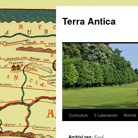
Vai
al
Terra Antica
contenuto
Curriculum
Il Laboratorio
Attività
Ford
Archivi tag: