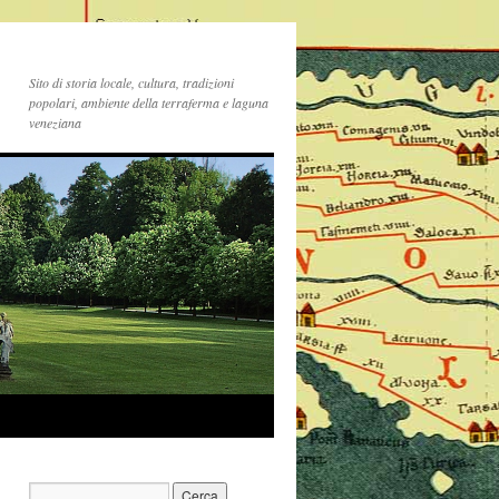
Sito di storia locale, cultura, tradizioni
popolari, ambiente della terraferma e laguna
veneziana