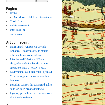
Pagine
Home
Autostoria e Statuto di Terra Antica
Curriculum
Indirizzo e recapiti
Pubblicazioni
Avvertenze
Articoli recenti
La laguna di Venezia e la gronda
lagunare. Il confronto fra le mappe
antiche e la situazione attuale.
Il territorio di Mestre e di Favaro:
idrografia, viabilità, boschi, colture e
paesaggio fra XV° e XX° secolo
Le diversioni dei fiumi dalla Laguna di
Venezia. Appunti di storia idraulica
lagunare
I prodotti agricoli dai contratti di affitto
delle tenute in gronda lagunare
Il paesaggio della terraferma veneziana
alla fine del settecento