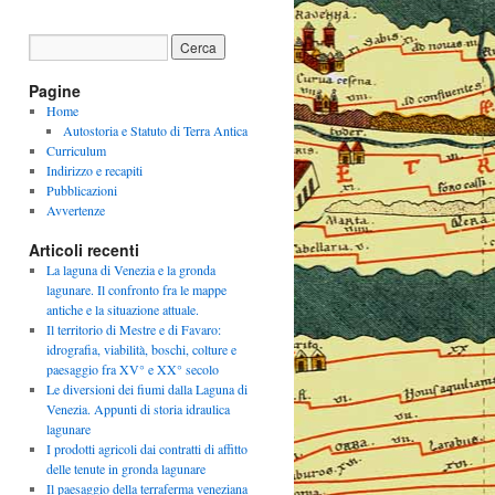
Pagine
Home
Autostoria e Statuto di Terra Antica
Curriculum
Indirizzo e recapiti
Pubblicazioni
Avvertenze
Articoli recenti
La laguna di Venezia e la gronda
lagunare. Il confronto fra le mappe
antiche e la situazione attuale.
Il territorio di Mestre e di Favaro:
idrografia, viabilità, boschi, colture e
paesaggio fra XV° e XX° secolo
Le diversioni dei fiumi dalla Laguna di
Venezia. Appunti di storia idraulica
lagunare
I prodotti agricoli dai contratti di affitto
delle tenute in gronda lagunare
Il paesaggio della terraferma veneziana