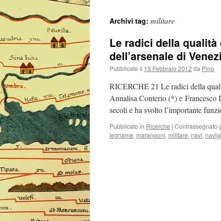
militare
Archivi tag:
Le radici della qualità
dell’arsenale di Venez
Pubblicato il
13 Febbraio 2012
da
Pino
RICERCHE 21 Le radici della qualità
Annalisa Conterio (*) e Francesco D
secoli e ha svolto l’importante funz
Pubblicato in
Ricerche
|
Contrassegnato
legname
,
marangoni
,
militare
,
navi
,
navig