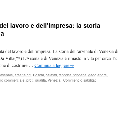
 del lavoro e dell’impresa: la storia
ia
 del lavoro e dell’impresa. La storia dell’arsenale di Venezia di
a Villa(**) L’Arsenale di Venezia è rimasto in vita per circa 12
ione di costruire …
Continua a leggere
→
arsenale
,
arsenalotti
,
Boschi
,
calafati
,
fabbrica
,
fonderie
,
gaggiandre
,
lio commerciale
,
proti
,
qualità
,
Venezia
|
Commenti disabilitati
su
Le
radici
della
qualità
del
lavoro
e
dell’impresa:
la