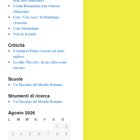
delle terre maceratesi
Corale Bonagiunta San Ginesio
(Macerata)
Coro "Una voce" di Martellago
(Venezia)
Coro Marmolada
Voci in accordo
Criticità
Il Senatore Felice Casson sul moto
ondoso
La città (The city). In un video come
eravano.
Scuole
Un Taccuino del Mondo Romano
Strumenti di ricerca
Un Taccuino del Mondo Romano
Agosto 2026
L
M
M
G
V
S
D
1
2
3
4
5
6
7
8
9