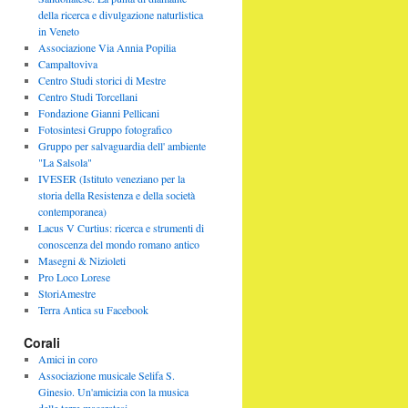
della ricerca e divulgazione naturlistica
in Veneto
Associazione Via Annia Popilia
Campaltoviva
Centro Studi storici di Mestre
Centro Studi Torcellani
Fondazione Gianni Pellicani
Fotosintesi Gruppo fotografico
Gruppo per salvaguardia dell' ambiente
"La Salsola"
IVESER (Istituto veneziano per la
storia della Resistenza e della società
contemporanea)
Lacus V Curtius: ricerca e strumenti di
conoscenza del mondo romano antico
Masegni & Nizioleti
Pro Loco Lorese
StoriAmestre
Terra Antica su Facebook
Corali
Amici in coro
Associazione musicale Selifa S.
Ginesio. Un'amicizia con la musica