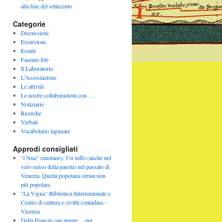
alla fine del settecento
Categorie
Discussioni
Escursioni
Eventi
Fasemo filò
Il Laboratorio
L'Associazione
Le attività
Le nostre collaborazioni con …
Notiziario
Ricerche
Verbali
Vocabolario lagunare
Approdi consigliati
"i Nua" (nuotano). Un tuffo (anche nel
vero senso della parola) nel passato di
Venezia. Quella popolana ormai non
più popolare.
"La Vigna" Biblioteca Internazionale e
Centro di cultura e civiltà contadina –
Vicenza
Dalla Francia con amore….per