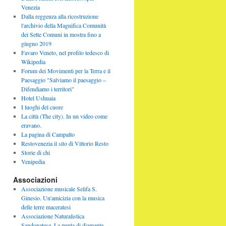
Venezia
Dalla reggenza alla ricostruzione
l'archivio della Magnifica Comunità
dei Sette Comuni in mostra fino a
giugno 2019
Favaro Veneto, nel profilo tedesco di
Wikipedia
Forum dei Movimenti per la Terra e il
Paesaggio "Salviamo il paesaggio –
Difendiamo i territori"
Hotel Ushuaia
I luoghi del cuore
La città (The city). In un video come
eravano.
La pagina di Campalto
Restovenezia il sito di Vittorio Resto
Storie di chi
Venipedia
Associazioni
Associazione musicale Selifa S.
Ginesio. Un'amicizia con la musica
delle terre maceratesi
Associazione Naturalistica
Sandonatese. La punta di diamante