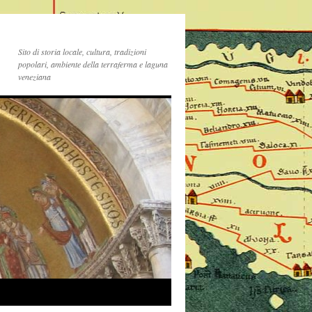
Sito di storia locale, cultura, tradizioni
popolari, ambiente della terraferma e laguna
veneziana