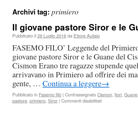
primiero
Archivi tag:
Il giovane pastore Siror e le
Pubblicato il
29 Luglio 2016
da
Ettore Aulisio
FASEMO FILO’ Leggende del Primiero d
giovane pastore Siror e le Guane del C
Cismon Erano tre ragazze stupende quell
arrivavano in Primiero ad offrire dei maz
gente, …
Continua a leggere
→
Pubblicato in
Fasemo filò
|
Contrassegnato
Cismon
,
fiori
,
Guane
pastore
,
primiero
,
Siror
|
Commenti disabilitati
su
Il
giovane
pastore
Siror
e
le