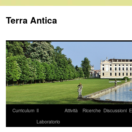
Vai
al
Terra Antica
contenuto
Curriculum
Il
Attività
Ricerche
Discussioni
E
Laboratorio