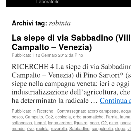
Laboratorio
robinia
Archivi tag:
La siepe di via Sabbadino (Vil
Campalto – Venezia)
Pubblicato il
12 Gennaio 2012
da
Pino
RICERCHE 4 La siepe di via Sabbadino 
Campalto – Venezia) di Pino Sartori* (
siepe nella campagna veneta: ieri e oggi
industrializzazione dell’agricoltura, che
ha determinato la radicale …
Continua a
Pubblicato in
Ricerche
|
Contrassegnato
acero campestre
,
acqu
bosco
,
Campalto
,
Co2
,
ecologia
,
erbe aromatiche
,
Farnia
,
fauna 
sottobosco
,
funghi
,
legna ardere
,
ligustro
,
noce
,
O2
,
olmo
,
paes
mondo
,
rive
,
robinia
,
roverella
,
Sabbadino
,
sanguinella
,
siepe
,
v