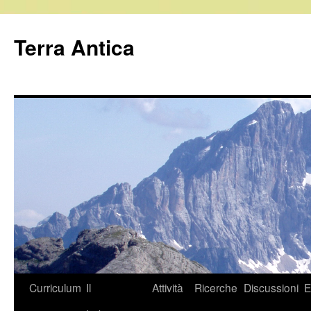
Vai
al
Terra Antica
contenuto
Curriculum
Il
Attività
Ricerche
Discussioni
E