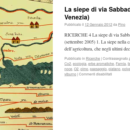
La siepe di via Sabba
Venezia)
Pubblicato il
12 Gennaio 2012
da
Pino
RICERCHE 4 La siepe di via Sabbad
(settembre 2005) 1. La siepe nella c
dell’agricoltura, che negli ultimi d
Pubblicato in
Ricerche
|
Contrassegnato
Co2
,
ecologia
,
erbe aromatiche
,
Farnia
,
f
noce
,
O2
,
olmo
,
paesaggio
,
platano
,
polve
viburno
|
Commenti disabilitati
su
La
siepe
di
via
Sabbadino
(Villaggio
laguna
–
Campalto
–