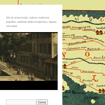
Sito di storia locale, cultura, tradizioni
popolari, ambiente della terraferma e laguna
veneziana