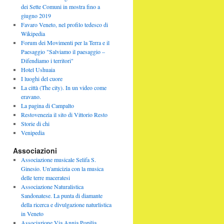
dei Sette Comuni in mostra fino a
giugno 2019
Favaro Veneto, nel profilo tedesco di
Wikipedia
Forum dei Movimenti per la Terra e il
Paesaggio "Salviamo il paesaggio –
Difendiamo i territori"
Hotel Ushuaia
I luoghi del cuore
La città (The city). In un video come
eravano.
La pagina di Campalto
Restovenezia il sito di Vittorio Resto
Storie di chi
Venipedia
Associazioni
Associazione musicale Selifa S.
Ginesio. Un'amicizia con la musica
delle terre maceratesi
Associazione Naturalistica
Sandonatese. La punta di diamante
della ricerca e divulgazione naturlistica
in Veneto
Associazione Via Annia Popilia