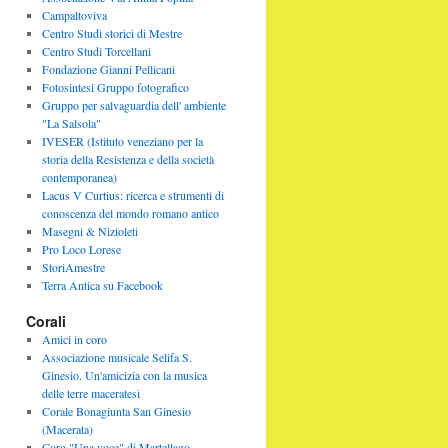
Campaltoviva
Centro Studi storici di Mestre
Centro Studi Torcellani
Fondazione Gianni Pellicani
Fotosintesi Gruppo fotografico
Gruppo per salvaguardia dell' ambiente
"La Salsola"
IVESER (Istituto veneziano per la
storia della Resistenza e della società
contemporanea)
Lacus V Curtius: ricerca e strumenti di
conoscenza del mondo romano antico
Masegni & Nizioleti
Pro Loco Lorese
StoriAmestre
Terra Antica su Facebook
Corali
Amici in coro
Associazione musicale Selifa S.
Ginesio. Un'amicizia con la musica
delle terre maceratesi
Corale Bonagiunta San Ginesio
(Macerata)
Coro "Una voce" di Martellago