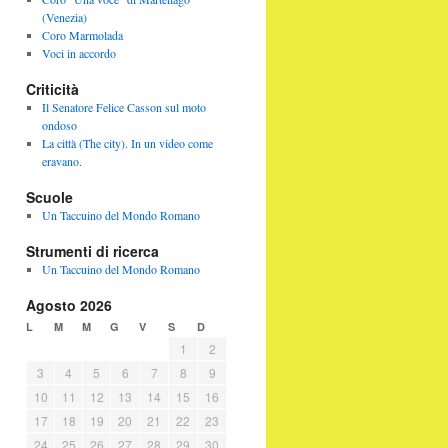
(Venezia)
Coro Marmolada
Voci in accordo
Criticità
Il Senatore Felice Casson sul moto
ondoso
La città (The city). In un video come
eravano.
Scuole
Un Taccuino del Mondo Romano
Strumenti di ricerca
Un Taccuino del Mondo Romano
Agosto 2026
L
M
M
G
V
S
D
1
2
3
4
5
6
7
8
9
10
11
12
13
14
15
16
17
18
19
20
21
22
23
24
25
26
27
28
29
30