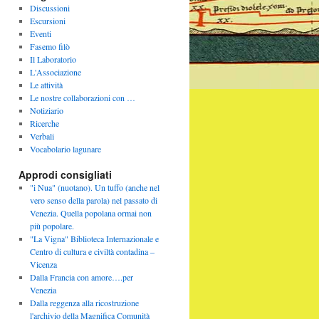
Discussioni
Escursioni
Eventi
Fasemo filò
Il Laboratorio
L'Associazione
Le attività
Le nostre collaborazioni con …
Notiziario
Ricerche
Verbali
Vocabolario lagunare
Approdi consigliati
"i Nua" (nuotano). Un tuffo (anche nel
vero senso della parola) nel passato di
Venezia. Quella popolana ormai non
più popolare.
"La Vigna" Biblioteca Internazionale e
Centro di cultura e civiltà contadina –
Vicenza
Dalla Francia con amore….per
Venezia
Dalla reggenza alla ricostruzione
l'archivio della Magnifica Comunità