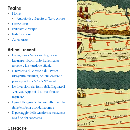
Pagine
Home
Autostoria e Statuto di Terra Antica
Curriculum
Indirizzo e recapiti
Pubblicazioni
Avvertenze
Articoli recenti
La laguna di Venezia e la gronda
lagunare. Il confronto fra le mappe
antiche e la situazione attuale.
Il territorio di Mestre e di Favaro:
idrografia, viabilità, boschi, colture e
paesaggio fra XV° e XX° secolo
Le diversioni dei fiumi dalla Laguna di
Venezia. Appunti di storia idraulica
lagunare
I prodotti agricoli dai contratti di affitto
delle tenute in gronda lagunare
Il paesaggio della terraferma veneziana
alla fine del settecento
Categorie