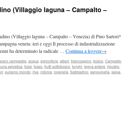
dino (Villaggio laguna – Campalto –
ino (Villaggio laguna – Campalto – Venezia) di Pino Sartori*
ampagna veneta: ieri e oggi Il processo di industrializzazione
ecenni ha determinato la radicale …
Continua a leggere
→
acero campestre
,
acqua
,
agricoltura
,
alberi
,
biancospino
,
bosco
,
Campalto
,
auna selvatica
,
fossi
,
fosso
,
frutti sottobosco
,
funghi
,
legna ardere
,
ligustro
,
ri
,
puliamo mondo
,
rive
,
robinia
,
roverella
,
Sabbadino
,
sanguinella
,
siepe
,