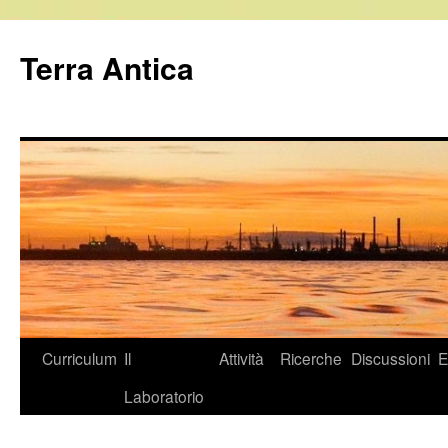
Vai
al
Terra Antica
contenuto
Curriculum
Il
Attività
Ricerche
Discussioni
E
Laboratorio