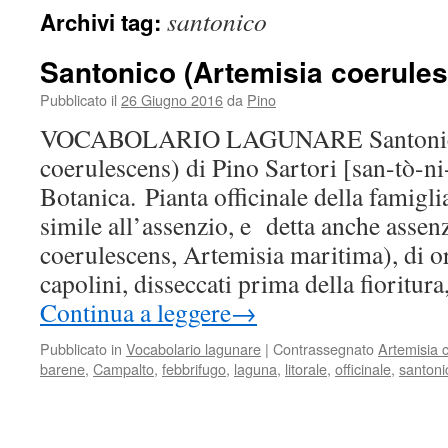
santonico
Archivi tag:
Santonico (Artemisia coerule
Pubblicato il
26 Giugno 2016
da
Pino
VOCABOLARIO LAGUNARE Santonico
coerulescens) di Pino Sartori [san-tò-ni-
Botanica. Pianta officinale della famigl
simile all’assenzio, e detta anche assenz
coerulescens, Artemisia maritima), di or
capolini, disseccati prima della fioritura
Continua a leggere
→
Pubblicato in
Vocabolario lagunare
|
Contrassegnato
Artemisia 
barene
,
Campalto
,
febbrifugo
,
laguna
,
litorale
,
officinale
,
santoni