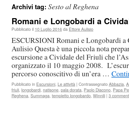
Sesto al Reghena
Archivi tag:
Romani e Longobardi a Civida
Pubblicato il
10 Luglio 2016
da
Ettore Aulisio
ESCURSIONI Romani e Longobardi a Ci
Aulisio Questa è una piccola nota prepar
escursione a Cividale del Friuli che l’A
organizzato il 10 maggio 2008. L’escur
percorso conoscitivo di un’era …
Conti
Pubblicato in
Escursioni
,
Le attività
|
Contrassegnato
Abbazia
,
A
friuli
,
longobardi
,
natisone
,
pala dorata
,
Paolo Diacono
,
Papa Pel
Reghena
,
Summaga
,
tempietto longobardo
,
Winnili
|
3 comment