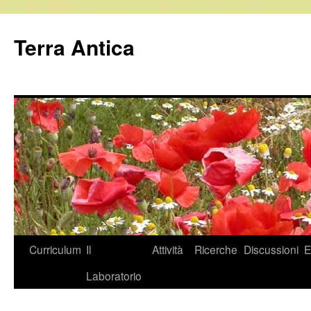
Vai
al
Terra Antica
contenuto
Curriculum
Il
Attività
Ricerche
Discussioni
E
Laboratorio