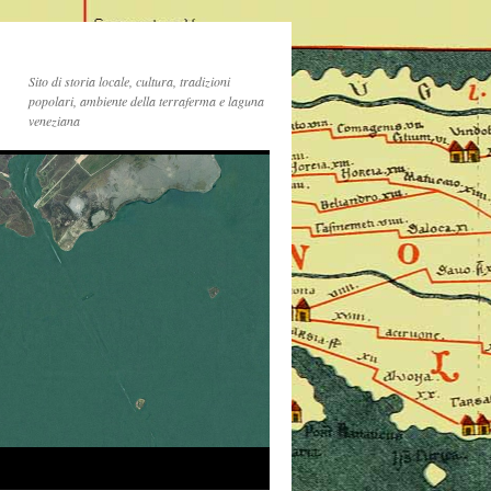
Sito di storia locale, cultura, tradizioni
popolari, ambiente della terraferma e laguna
veneziana