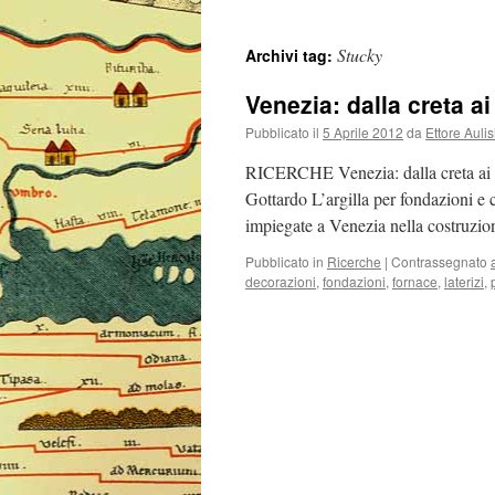
Stucky
Archivi tag:
Venezia: dalla creta ai 
Pubblicato il
5 Aprile 2012
da
Ettore Aulis
RICERCHE Venezia: dalla creta ai la
Gottardo L’argilla per fondazioni e c
impiegate a Venezia nella costruzio
Pubblicato in
Ricerche
|
Contrassegnato
decorazioni
,
fondazioni
,
fornace
,
laterizi
,