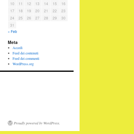
10
11
12
13
14
15
16
17
18
19
20
21
22
23
24
25
26
27
28
29
30
31
« Feb
Meta
Accedi
Feed dei contenuti
Feed dei commenti
WordPress.org
Proudly powered by WordPress.