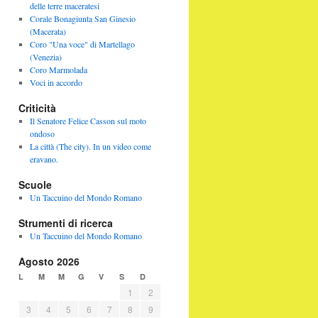
delle terre maceratesi
Corale Bonagiunta San Ginesio
(Macerata)
Coro "Una voce" di Martellago
(Venezia)
Coro Marmolada
Voci in accordo
Criticità
Il Senatore Felice Casson sul moto
ondoso
La città (The city). In un video come
eravano.
Scuole
Un Taccuino del Mondo Romano
Strumenti di ricerca
Un Taccuino del Mondo Romano
Agosto 2026
L
M
M
G
V
S
D
1
2
3
4
5
6
7
8
9