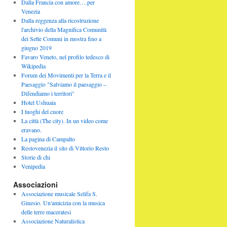
Dalla Francia con amore….per
Venezia
Dalla reggenza alla ricostruzione
l'archivio della Magnifica Comunità
dei Sette Comuni in mostra fino a
giugno 2019
Favaro Veneto, nel profilo tedesco di
Wikipedia
Forum dei Movimenti per la Terra e il
Paesaggio "Salviamo il paesaggio –
Difendiamo i territori"
Hotel Ushuaia
I luoghi del cuore
La città (The city). In un video come
eravano.
La pagina di Campalto
Restovenezia il sito di Vittorio Resto
Storie di chi
Venipedia
Associazioni
Associazione musicale Selifa S.
Ginesio. Un'amicizia con la musica
delle terre maceratesi
Associazione Naturalistica