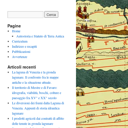
Pagine
Home
Autostoria e Statuto di Terra Antica
Curriculum
Indirizzo e recapiti
Pubblicazioni
Avvertenze
Articoli recenti
La laguna di Venezia e la gronda
lagunare. Il confronto fra le mappe
antiche e la situazione attuale.
Il territorio di Mestre e di Favaro:
idrografia, viabilità, boschi, colture e
paesaggio fra XV° e XX° secolo
Le diversioni dei fiumi dalla Laguna di
Venezia. Appunti di storia idraulica
lagunare
I prodotti agricoli dai contratti di affitto
delle tenute in gronda lagunare