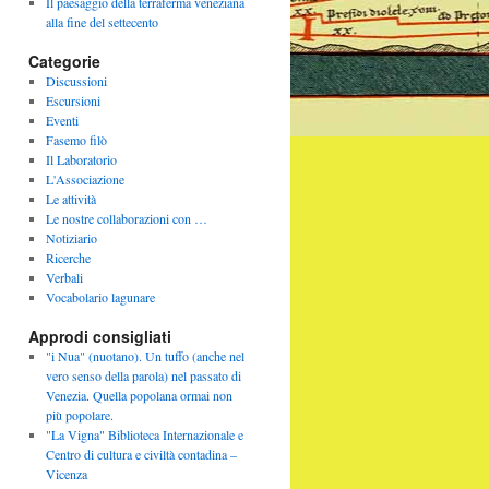
Il paesaggio della terraferma veneziana
alla fine del settecento
Categorie
Discussioni
Escursioni
Eventi
Fasemo filò
Il Laboratorio
L'Associazione
Le attività
Le nostre collaborazioni con …
Notiziario
Ricerche
Verbali
Vocabolario lagunare
Approdi consigliati
"i Nua" (nuotano). Un tuffo (anche nel
vero senso della parola) nel passato di
Venezia. Quella popolana ormai non
più popolare.
"La Vigna" Biblioteca Internazionale e
Centro di cultura e civiltà contadina –
Vicenza