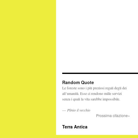
Random Quote
Le foreste sono i più preziosi regali degli dei
all’umanità. Esse ci rendono mille servizi
senza i quali la vita sarebbe impossibile.
—
Plinio il vecchio
Prossima citazione»
Terra Antica