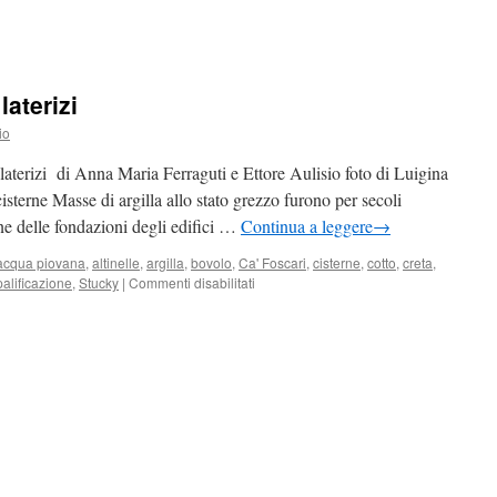
laterizi
io
terizi di Anna Maria Ferraguti e Ettore Aulisio foto di Luigina
isterne Masse di argilla allo stato grezzo furono per secoli
ne delle fondazioni degli edifici …
Continua a leggere
→
acqua piovana
,
altinelle
,
argilla
,
bovolo
,
Ca' Foscari
,
cisterne
,
cotto
,
creta
,
palificazione
,
Stucky
|
Commenti disabilitati
su
Venezia:
dalla
creta
ai
laterizi