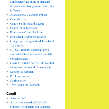
Sandonatese. La punta di diamante
della ricerca e divulgazione naturlistica
in Veneto
Associazione Via Annia Popilia
Campaltoviva
Centro Studi storici di Mestre
Centro Studi Torcellani
Fondazione Gianni Pellicani
Fotosintesi Gruppo fotografico
Gruppo per salvaguardia dell' ambiente
"La Salsola"
IVESER (Istituto veneziano per la
storia della Resistenza e della società
contemporanea)
Lacus V Curtius: ricerca e strumenti di
conoscenza del mondo romano antico
Masegni & Nizioleti
Pro Loco Lorese
StoriAmestre
Terra Antica su Facebook
Corali
Amici in coro
Associazione musicale Selifa S.
Ginesio. Un'amicizia con la musica