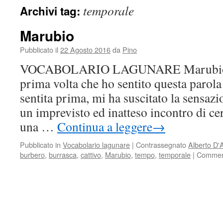
temporale
Archivi tag:
Marubio
Pubblicato il
22 Agosto 2016
da
Pino
VOCABOLARIO LAGUNARE Marubio di
prima volta che ho sentito questa parola
sentita prima, mi ha suscitato la sensaz
un imprevisto ed inatteso incontro di ce
una …
Continua a leggere
→
Pubblicato in
Vocabolario lagunare
|
Contrassegnato
Alberto D'
burbero
,
burrasca
,
cattivo
,
Marubio
,
tempo
,
temporale
|
Commenti