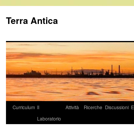
Vai
al
Terra Antica
contenuto
Curriculum
Il
Attività
Ricerche
Discussioni
E
Laboratorio