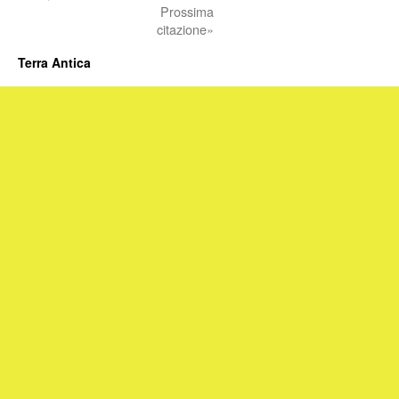
Prossima
citazione»
Terra Antica