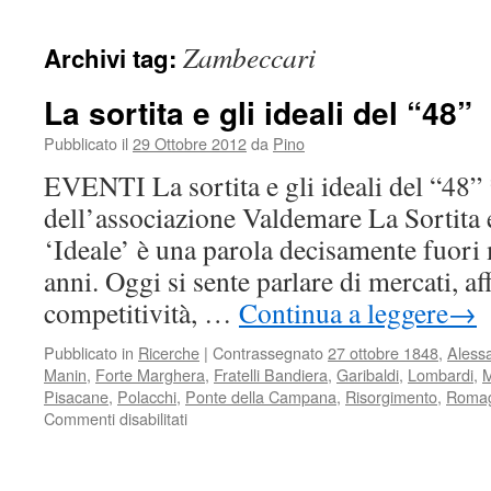
Zambeccari
Archivi tag:
La sortita e gli ideali del “48”
Pubblicato il
29 Ottobre 2012
da
Pino
EVENTI La sortita e gli ideali del “48”
dell’associazione Valdemare La Sortita e
‘Ideale’ è una parola decisamente fuor
anni. Oggi si sente parlare di mercati, affa
competitività, …
Continua a leggere
→
Pubblicato in
Ricerche
|
Contrassegnato
27 ottobre 1848
,
Aless
Manin
,
Forte Marghera
,
Fratelli Bandiera
,
Garibaldi
,
Lombardi
,
M
Pisacane
,
Polacchi
,
Ponte della Campana
,
Risorgimento
,
Romag
Commenti disabilitati
su
La
sortita
e