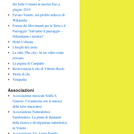
dei Sette Comuni in mostra fino a
giugno 2019
Favaro Veneto, nel profilo tedesco di
Wikipedia
Forum dei Movimenti per la Terra e il
Paesaggio "Salviamo il paesaggio –
Difendiamo i territori"
Hotel Ushuaia
I luoghi del cuore
La città (The city). In un video come
eravano.
La pagina di Campalto
Restovenezia il sito di Vittorio Resto
Storie di chi
Venipedia
Associazioni
Associazione musicale Selifa S.
Ginesio. Un'amicizia con la musica
delle terre maceratesi
Associazione Naturalistica
Sandonatese. La punta di diamante
della ricerca e divulgazione naturlistica
in Veneto
Associazione Via Annia Popilia