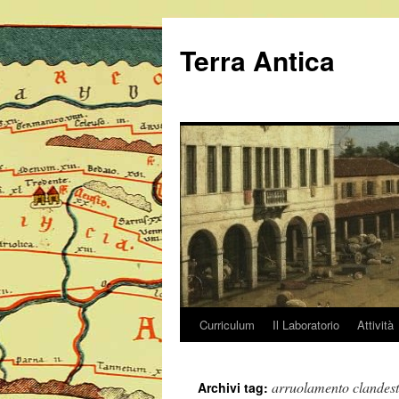
Vai
al
Terra Antica
contenuto
Curriculum
Il Laboratorio
Attività
arruolamento clandest
Archivi tag: