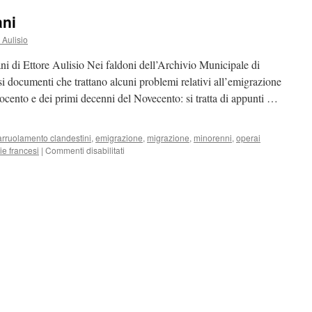
ani
 Aulisio
i di Ettore Aulisio Nei faldoni dell’Archivio Municipale di
i documenti che trattano alcuni problemi relativi all’emigrazione
ttocento e dei primi decenni del Novecento: si tratta di appunti …
arruolamento clandestini
,
emigrazione
,
migrazione
,
minorenni
,
operai
ie francesi
|
Commenti disabilitati
su
Storie
di
migranti
italiani