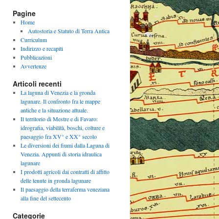
Pagine
Home
Autostoria e Statuto di Terra Antica
Curriculum
Indirizzo e recapiti
Pubblicazioni
Avvertenze
Articoli recenti
La laguna di Venezia e la gronda
lagunare. Il confronto fra le mappe
antiche e la situazione attuale.
Il territorio di Mestre e di Favaro:
idrografia, viabilità, boschi, colture e
paesaggio fra XV° e XX° secolo
Le diversioni dei fiumi dalla Laguna di
Venezia. Appunti di storia idraulica
lagunare
I prodotti agricoli dai contratti di affitto
delle tenute in gronda lagunare
Il paesaggio della terraferma veneziana
alla fine del settecento
Categorie