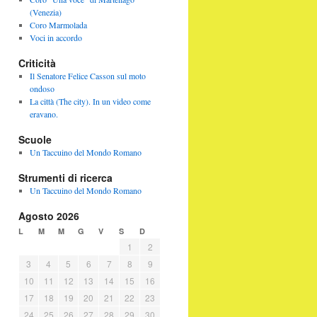
(Venezia)
Coro Marmolada
Voci in accordo
Criticità
Il Senatore Felice Casson sul moto
ondoso
La città (The city). In un video come
eravano.
Scuole
Un Taccuino del Mondo Romano
Strumenti di ricerca
Un Taccuino del Mondo Romano
Agosto 2026
L
M
M
G
V
S
D
1
2
3
4
5
6
7
8
9
10
11
12
13
14
15
16
17
18
19
20
21
22
23
24
25
26
27
28
29
30