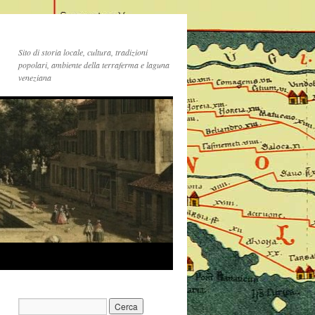
Sito di storia locale, cultura, tradizioni
popolari, ambiente della terraferma e laguna
veneziana