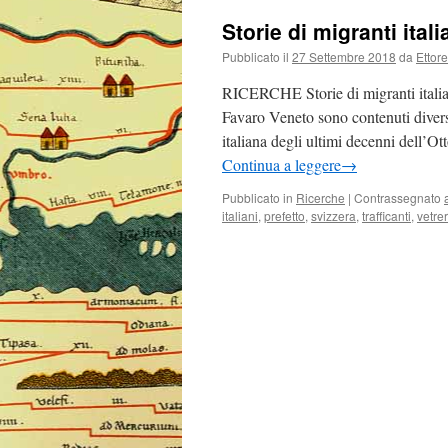
Storie di migranti itali
Pubblicato il
27 Settembre 2018
da
Ettore
RICERCHE Storie di migranti italian
Favaro Veneto sono contenuti divers
italiana degli ultimi decenni dell’O
Continua a leggere
→
Pubblicato in
Ricerche
|
Contrassegnato
italiani
,
prefetto
,
svizzera
,
trafficanti
,
vetrer