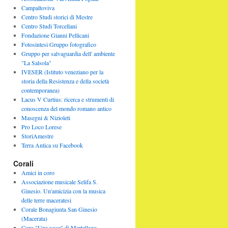
Campaltoviva
Centro Studi storici di Mestre
Centro Studi Torcellani
Fondazione Gianni Pellicani
Fotosintesi Gruppo fotografico
Gruppo per salvaguardia dell' ambiente
"La Salsola"
IVESER (Istituto veneziano per la
storia della Resistenza e della società
contemporanea)
Lacus V Curtius: ricerca e strumenti di
conoscenza del mondo romano antico
Masegni & Nizioleti
Pro Loco Lorese
StoriAmestre
Terra Antica su Facebook
Corali
Amici in coro
Associazione musicale Selifa S.
Ginesio. Un'amicizia con la musica
delle terre maceratesi
Corale Bonagiunta San Ginesio
(Macerata)
Coro "Una voce" di Martellago