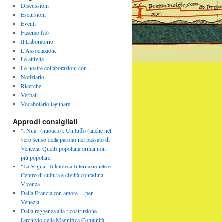
Discussioni
Escursioni
Eventi
Fasemo filò
Il Laboratorio
L'Associazione
Le attività
Le nostre collaborazioni con …
Notiziario
Ricerche
Verbali
Vocabolario lagunare
Approdi consigliati
"i Nua" (nuotano). Un tuffo (anche nel
vero senso della parola) nel passato di
Venezia. Quella popolana ormai non
più popolare.
"La Vigna" Biblioteca Internazionale e
Centro di cultura e civiltà contadina –
Vicenza
Dalla Francia con amore….per
Venezia
Dalla reggenza alla ricostruzione
l'archivio della Magnifica Comunità