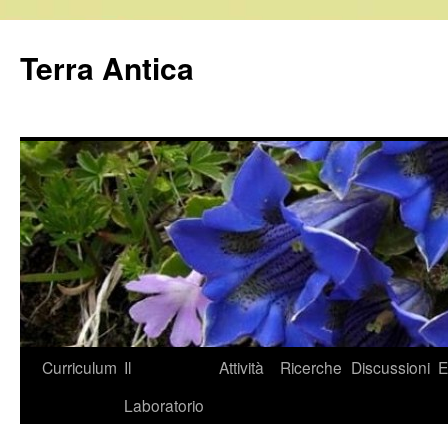
Vai
al
Terra Antica
contenuto
Curriculum
Il
Attività
Ricerche
Discussioni
E
Laboratorio