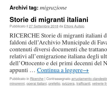
migrazione
Archivi tag:
Storie di migranti italiani
Pubblicato il
27 Settembre 2018
da
Ettore Aulisio
RICERCHE Storie di migranti italiani di
faldoni dell’Archivio Municipale di Fa
contenuti diversi documenti che trattan
relativi all’emigrazione italiana degli u
dell’Ottocento e dei primi decenni del No
appunti …
Continua a leggere
→
Pubblicato in
Ricerche
|
Contrassegnato
arruolamento clandesti
minorenni
,
operai italiani
,
prefetto
,
svizzera
,
trafficanti
,
vetrerie f