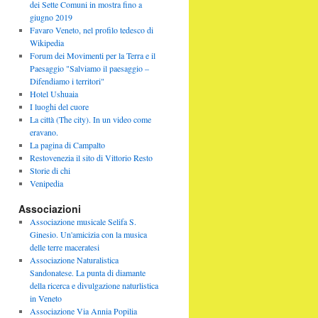
dei Sette Comuni in mostra fino a
giugno 2019
Favaro Veneto, nel profilo tedesco di
Wikipedia
Forum dei Movimenti per la Terra e il
Paesaggio "Salviamo il paesaggio –
Difendiamo i territori"
Hotel Ushuaia
I luoghi del cuore
La città (The city). In un video come
eravano.
La pagina di Campalto
Restovenezia il sito di Vittorio Resto
Storie di chi
Venipedia
Associazioni
Associazione musicale Selifa S.
Ginesio. Un'amicizia con la musica
delle terre maceratesi
Associazione Naturalistica
Sandonatese. La punta di diamante
della ricerca e divulgazione naturlistica
in Veneto
Associazione Via Annia Popilia