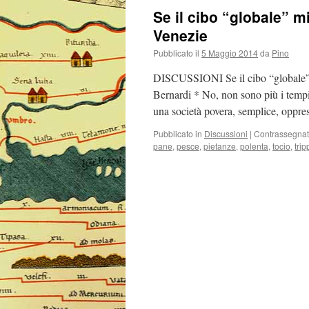
Se il cibo “globale” mi
Venezie
Pubblicato il
5 Maggio 2014
da
Pino
DISCUSSIONI Se il cibo “globale” m
Bernardi * No, non sono più i tempi
una società povera, semplice, oppre
Pubblicato in
Discussioni
|
Contrassegna
pane
,
pesce
,
pietanze
,
polenta
,
tocio
,
trip