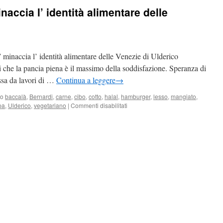
naccia l’ identità alimentare delle
inaccia l’ identità alimentare delle Venezie di Ulderico
 che la pancia piena è il massimo della soddisfazione. Speranza di
ssa da lavori di …
Continua a leggere
→
to
baccalà
,
Bernardi
,
carne
,
cibo
,
cotto
,
halal
,
hamburger
,
lesso
,
mangiato
,
pa
,
Ulderico
,
vegetariano
|
Commenti disabilitati
su
Se
il
cibo
“globale”
minaccia
l’
identità
alimentare
delle
Venezie