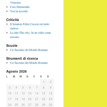
(Venezia)
Coro Marmolada
Voci in accordo
Criticità
Il Senatore Felice Casson sul moto
ondoso
La città (The city). In un video come
eravano.
Scuole
Un Taccuino del Mondo Romano
Strumenti di ricerca
Un Taccuino del Mondo Romano
Agosto 2026
L
M
M
G
V
S
D
1
2
3
4
5
6
7
8
9
10
11
12
13
14
15
16
17
18
19
20
21
22
23
24
25
26
27
28
29
30