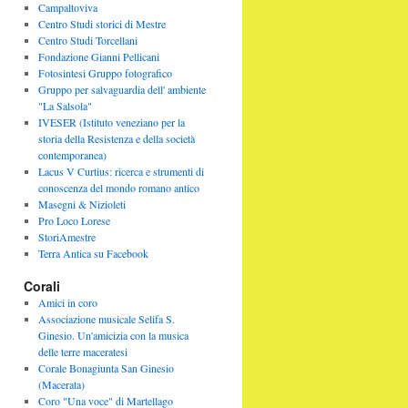
Campaltoviva
Centro Studi storici di Mestre
Centro Studi Torcellani
Fondazione Gianni Pellicani
Fotosintesi Gruppo fotografico
Gruppo per salvaguardia dell' ambiente
"La Salsola"
IVESER (Istituto veneziano per la
storia della Resistenza e della società
contemporanea)
Lacus V Curtius: ricerca e strumenti di
conoscenza del mondo romano antico
Masegni & Nizioleti
Pro Loco Lorese
StoriAmestre
Terra Antica su Facebook
Corali
Amici in coro
Associazione musicale Selifa S.
Ginesio. Un'amicizia con la musica
delle terre maceratesi
Corale Bonagiunta San Ginesio
(Macerata)
Coro "Una voce" di Martellago