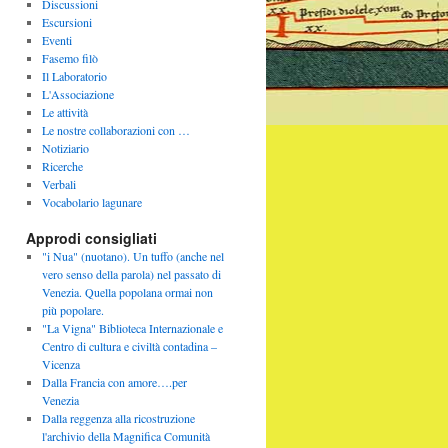
Discussioni
Escursioni
Eventi
Fasemo filò
Il Laboratorio
L'Associazione
Le attività
Le nostre collaborazioni con …
Notiziario
Ricerche
Verbali
Vocabolario lagunare
Approdi consigliati
"i Nua" (nuotano). Un tuffo (anche nel
vero senso della parola) nel passato di
Venezia. Quella popolana ormai non
più popolare.
"La Vigna" Biblioteca Internazionale e
Centro di cultura e civiltà contadina –
Vicenza
Dalla Francia con amore….per
Venezia
Dalla reggenza alla ricostruzione
l'archivio della Magnifica Comunità