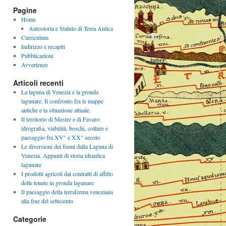
Pagine
Home
Autostoria e Statuto di Terra Antica
Curriculum
Indirizzo e recapiti
Pubblicazioni
Avvertenze
Articoli recenti
La laguna di Venezia e la gronda
lagunare. Il confronto fra le mappe
antiche e la situazione attuale.
Il territorio di Mestre e di Favaro:
idrografia, viabilità, boschi, colture e
paesaggio fra XV° e XX° secolo
Le diversioni dei fiumi dalla Laguna di
Venezia. Appunti di storia idraulica
lagunare
I prodotti agricoli dai contratti di affitto
delle tenute in gronda lagunare
Il paesaggio della terraferma veneziana
alla fine del settecento
Categorie