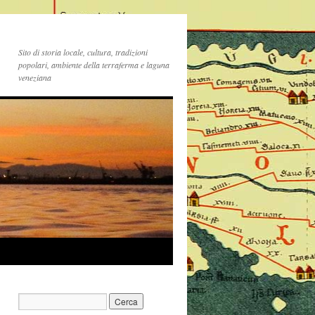
Sito di storia locale, cultura, tradizioni
popolari, ambiente della terraferma e laguna
veneziana